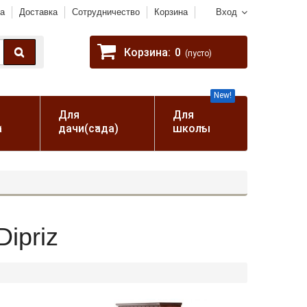
а
Доставка
Сотрудничество
Корзина
Вход
Корзина:
0
(пусто)
New!
Для
Для
а
дачи(сада)
школы
ipriz