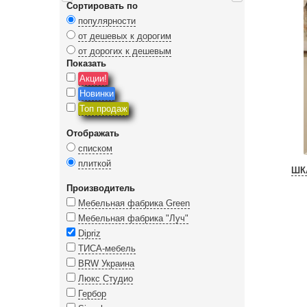
Сортировать по
популярности
от дешевых к дорогим
от дорогих к дешевым
Показать
Акции!
Новинки
Топ продаж
Отображать
списком
плиткой
ШК
Производитель
Мебельная фабрика Green
Мебельная фабрика "Луч"
Dipriz
ТИСА-мебель
BRW Украина
Люкс Студио
Гербор