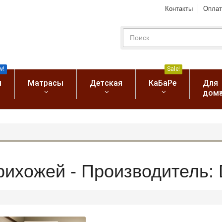
Контакты
Оплат
w!
Sale!
я
Матрасы
Детская
КаБаРе
Для
дом
ихожей - Производитель: D