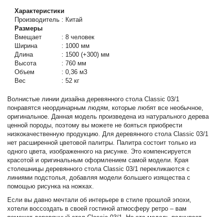
Характеристики
Производитель
:
Китай
Размеры
Вмещает
:
8 человек
Ширина
:
1000 мм
Длина
:
1500 (+300) мм
Высота
:
760 мм
Объем
:
0,36 м3
Вес
:
52 кг
Волнистые линии дизайна деревянного стола Classic 03/1
понравятся неординарным людям, которые любят все необычное,
оригинальное. Данная модель произведена из натурального дерева
ценной породы, поэтому вы можете не бояться приобрести
низкокачественную продукцию. Для деревянного стола Classic 03/1
нет расширенной цветовой палитры. Палитра состоит только из
одного цвета, изображенного на рисунке. Это компенсируется
красотой и оригинальным оформлением самой модели. Края
столешницы деревянного стола Classic 03/1 перекликаются с
линиями подстолья, добавляя модели большего изящества с
помощью рисунка на ножках.
Если вы давно мечтали об интерьере в стиле прошлой эпохи,
хотели воссоздать в своей гостиной атмосферу ретро – вам