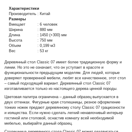
Характеристики
Производитель
:
Китай
Размеры
Вмещает
:
6 человек
Ширина
:
880 мм
Длина
:
1450 (+300) мм
Высота
:
750 мм
Объем
:
0,199 м3
Вес
:
53 кг
Деревянный стол Classic 07 имеет более традиционную форму и
линии. Но это не означает, что он уступает в красоте и
функциональности предыдущим моделям. Для людей, которые
доверяют проверенной мебели, любят все качественное, этот стол
– самый подходящий вариант. Деревянный стол Classic 07
изготавливается только из настоящего дерева ценной породы.
Цветовая палитра ограничена – данный образец выпускается в
двух оттенках. Фигурные края столешницы, резное оформление
тонких ножек предают деревянному столу Classic 07 грациозности
и изящества. Если нужно сделать легкий ненавязчивый интерьер
гостиной или столовой, оснастив комнату всей необходимой
мебелью, выбирайте данный образец.
Столешница деревянного стола Classic 07 может раздвигаться,