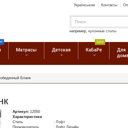
Українською
Контакты
Оп
например,
кухонные столы
w!
Sale!
я
Матрасы
Детская
КаБаРе
Для
дом
 обеденный Бланк
нк
Артикул:
12050
Характеристики
Стиль
:
Лофт
Производитель
:
Лофт Дизайн