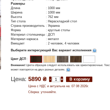
Размеры
Длина
:
1000 мм
Ширина
:
1000 мм
Высота
:
762 мм
Тип стола
:
Нераскладной стол
Страна производитель
:
Украина
Форма
:
круглые столы
Материал столешницы
:
ДСП
Материал каркаса
:
металл
Вмещает
:
2 человек, 4 человек
Выберите интересующий Вас вариант исполнения
Цвет ДСП
:
Внимание!
Цвета образцов следует использовать как ориентировочные. Текс
может повторятся на двух разных деталях.
Цена:
5890 ₴
Цена c НДС и актуальна на: 07 08 2026г.
Сборка: уточняйте.