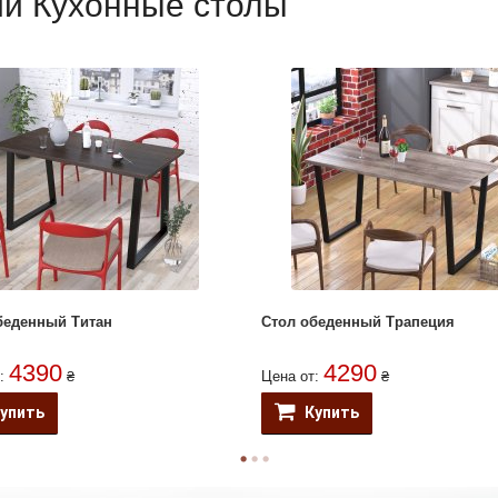
ии Кухонные столы
беденный Титан
Стол обеденный Трапеция
4390
4290
т:
₴
Цена от:
₴
упить
Купить