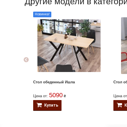
Другие модели в категор
Новинка!
Стол обеденный Ишла
Стол о
5090
Цена от:
₴
Цена о
Купить
К