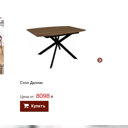
Стол Даллас
Стол Орегон
8098
672
Цена от:
₴
Цена от:
Купить
Купить