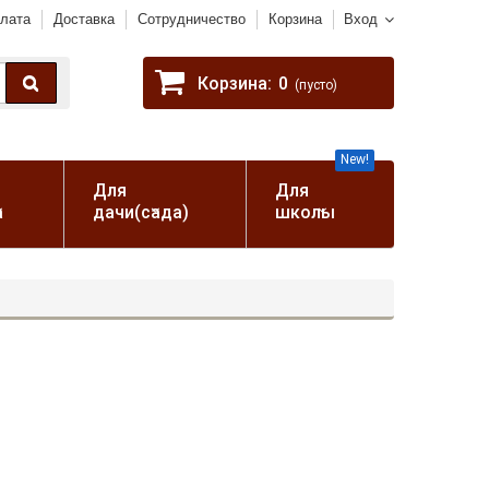
лата
Доставка
Сотрудничество
Корзина
Вход
Корзина:
0
(пусто)
New!
Для
Для
а
дачи(сада)
школы