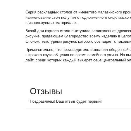
Серия раскладных столов от именитого малазийского пр
наименование стол получил от одноименного сицилийског
в используемых материалах.
Базой для каркаса стола выступила великолепная древесин
рисунке, придающем благородство всему изделию в цело
шпоном, текстурный рисунок которого совпадает с таковы
Примечательно, что производитель выполнил
обеденный 
широкого круга общения во время семейного ужина. На вы
лайт, среди которых каждый выберет себе центральный э
Отзывы
Поздравляем! Ваш отзыв будет первый!