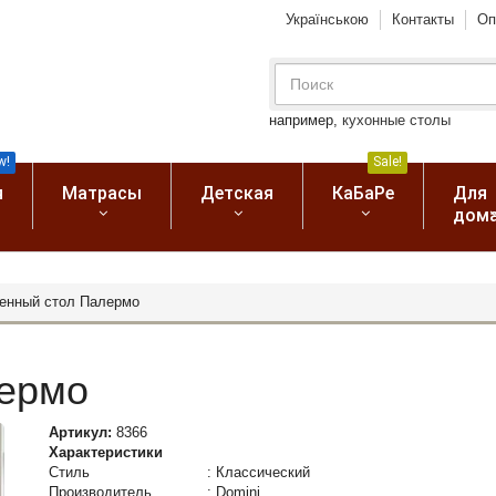
Українською
Контакты
Оп
например,
кухонные столы
w!
Sale!
я
Матрасы
Детская
КаБаРе
Для
дом
енный стол Палермо
ермо
Артикул:
8366
Характеристики
Стиль
:
Классический
Производитель
:
Domini