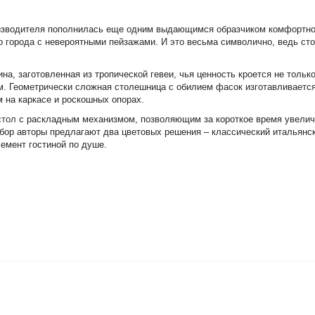
оизводителя пополнилась еще одним выдающимся образчиком комфортно
о города с невероятными пейзажами. И это весьма символично, ведь ст
а, заготовленная из тропической гевеи, чья ценность кроется не только
м. Геометрически сложная столешница с обилием фасок изготавливаетс
м на каркасе и роскошных опорах.
стол
с раскладным механизмом, позволяющим за короткое время увели
бор авторы предлагают два цветовых решения – классический итальянск
лемент гостиной по душе.