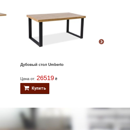
Дубовый стол Umberto
Стол дубовый
26519
221
Цена от:
₴
Цена от:
Купить
Купить