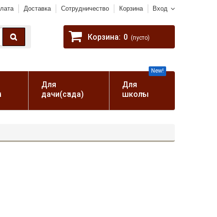
лата
Доставка
Сотрудничество
Корзина
Вход
Корзина:
0
(пусто)
New!
Для
Для
а
дачи(сада)
школы