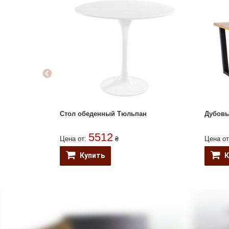
Стол обеденный Тюльпан
Дубовы
5512
Цена от:
₴
Цена о
Купить
К