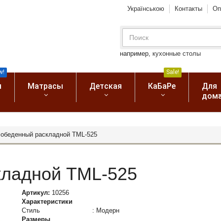
Українською
Контакты
Оп
например,
кухонные столы
w!
Sale!
я
Матрасы
Детская
КаБаРе
Для
дом
 обеденный раскладной TML-525
кладной TML-525
Артикул:
10256
Характеристики
Стиль
:
Модерн
Размеры