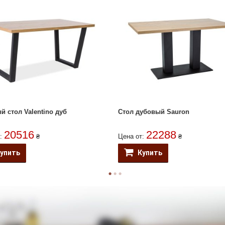
й стол Valentino дуб
Стол дубовый Sauron
20516
22288
т:
₴
Цена от:
₴
упить
Купить