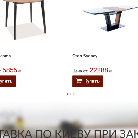
acoma
Стол Sydney
5855
22288
т:
₴
Цена от:
₴
упить
Купить
АВКА ПО КИЕВУ ПРИ ЗАКА