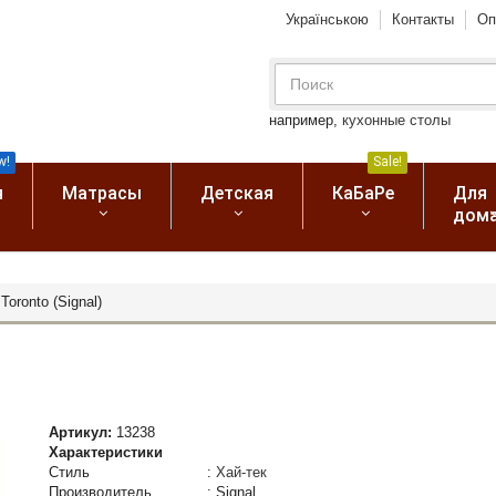
Українською
Контакты
Оп
например,
кухонные столы
w!
Sale!
я
Матрасы
Детская
КаБаРе
Для
дом
Toronto (Signal)
Артикул:
13238
Характеристики
Стиль
:
Хай-тек
Производитель
:
Signal