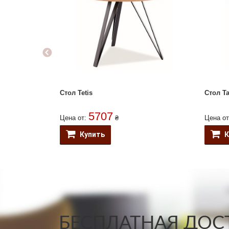
Стол Tetis
Стол T
5707
Цена от:
₴
Цена о
Купить
К
БЕСПЛАТНАЯ ДОСТ