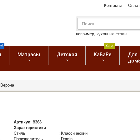
Контакты
Оплат
например,
кухонные столы
w!
Sale!
я
Матрасы
Детская
КаБаРе
Для
дом
 Верона
Артикул:
8368
Характеристики
Стиль
:
Классический
Производитель
:
Domini