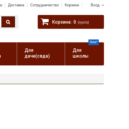
а
Доставка
Сотрудничество
Корзина
Вход
Корзина:
0
(пусто)
New!
Для
Для
а
дачи(сада)
школы