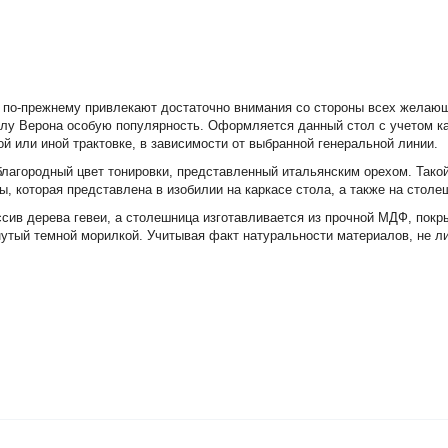
по-прежнему привлекают достаточно внимания со стороны всех желающ
толу Верона особую популярность. Оформляется данный стол с учетом к
й или иной трактовке, в зависимости от выбранной генеральной линии.
 благородный цвет тонировки, представленный итальянским орехом. Тако
, которая представлена в изобилии на каркасе стола, а также на столе
сив дерева гевеи, а столешница изготавливается из прочной МДФ, покр
нутый темной морилкой. Учитывая факт натуральности материалов, не л