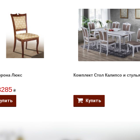
ерона Люкс
Комплект Стол Калипсо и стуль
3285
₴
упить
Купить