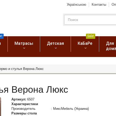
Українською
Контакты
Оп
w!
Sale!
я
Матрасы
Детская
КаБаРе
Для
дом
ермо и стулья Верона Люкс
ья Верона Люкс
Артикул:
6507
Характеристики
Производитель
:
МиксМебель (Украина)
Размеры стола