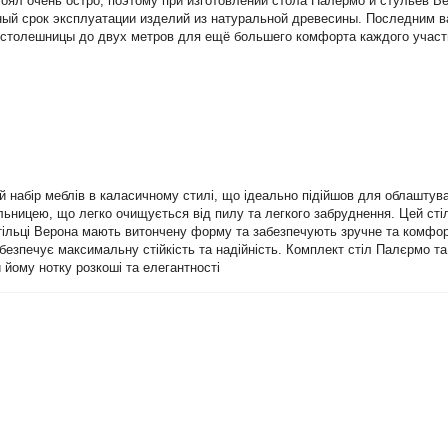
оял очень остро, поэтому при изготовлении стола Палермо и стульев В
ый срок эксплуатации изделий из натуральной древесины. Последним 
столешницы до двух метров для ещё большего комфорта каждого участн
ий набір меблів в каласичному стилі, що ідеально підійшов для облаштув
льницею, що легко очищується від пилу та легкого забруднення. Цей стіл
 Стільці Верона мають витончену форму та забезпечують зручне та комфо
абезпечує максимальну стійкість та надійність. Комплект стіл Палєрмо т
 йому нотку розкоші та елегантності