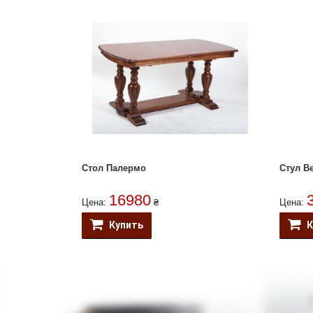
Стол Палермо
Стул В
16980
Цена:
₴
Цена:
Купить
К