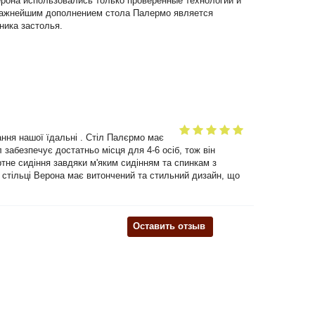
ерона использовались только проверенные технологии и
важнейшим дополнением стола Палермо является
ика застолья.
ання нашої їдальні . Стіл Палєрмо має
 забезпечує достатньо місця для 4-6 осіб, тож він
ртне сидіння завдяки м'яким сидінням та спинкам з
а стільці Верона має витончений та стильний дизайн, що
Оставить отзыв