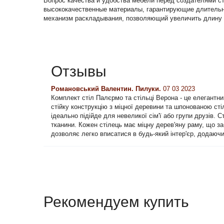
Вопрос качества и удобства мебели перед создателями ст
высококачественные материалы, гарантирующие длительн
механизм раскладывания, позволяющий увеличить длину 
Отзывы
Романовський Валентин. Пилуки.
07 03 2023
Комплект стіл Палєрмо та стільці Верона - це елегантн
стійку конструкцію з міцної деревини та шпонованою сті
ідеально підійде для невеликої сім'ї або групи друзів.
тканини. Кожен стілець має міцну дерев'яну раму, що з
дозволяє легко вписатися в будь-який інтер'єр, додаючи
Рекомендуем купить