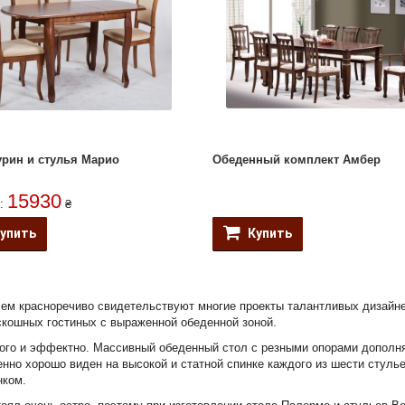
урин и стулья Марио
Обеденный комплект Амбер
15930
т:
₴
упить
Купить
 чем красноречиво свидетельствуют многие проекты талантливых дизайн
кошных гостиных с выраженной обеденной зоной.
ого и эффектно. Массивный обеденный стол с резными опорами дополня
нно хорошо виден на высокой и статной спинке каждого из шести стулье
нком.