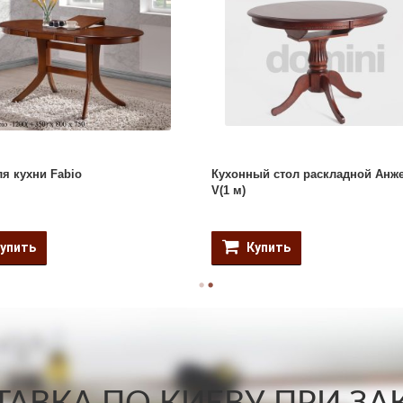
ля кухни Fabio
Кухонный стол раскладной Анж
V(1 м)
упить
Купить