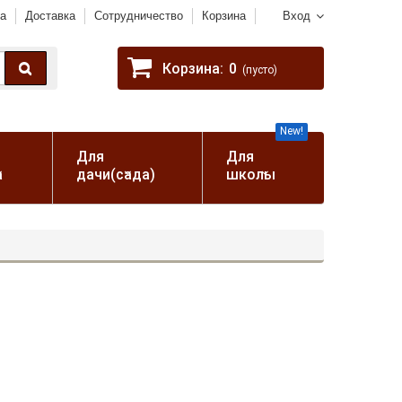
а
Доставка
Сотрудничество
Корзина
Вход
Корзина:
0
(пусто)
New!
Для
Для
а
дачи(сада)
школы