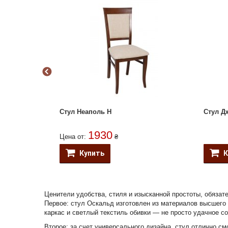
Стул Неаполь Н
Стул Д
1930
Цена от:
₴
Купить
К
Ценители удобства, стиля и изысканной простоты, обязате
Первое: стул Оскальд изготовлен из материалов высшего 
каркас и светлый текстиль обивки — не просто удачное соч
Второе: за счет универсального дизайна, стул отлично см