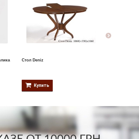
елика
Стол Deniz
Купить