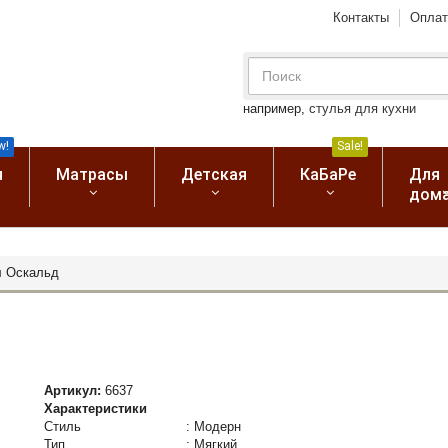
Контакты
Оплат
например,
стулья для кухни
w!
Sale!
я
Матрасы
Детская
КаБаРе
Для
дом
л Оскальд
Артикул:
6637
Характеристики
Стиль
:
Модерн
Тип
:
Мягкий