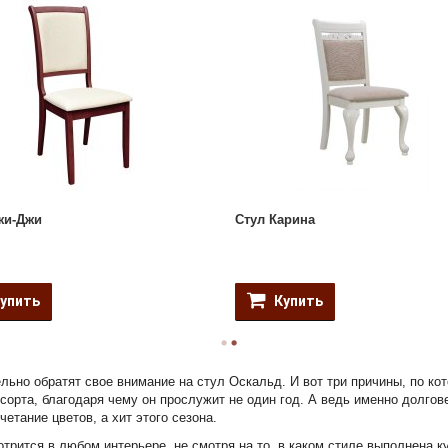
жи-Джи
Стул Карина
упить
Купить
льно обратят свое внимание на стул Оскальд. И вот три причины, по ко
сорта, благодаря чему он прослужит не один год. А ведь именно долгов
етание цветов, а хит этого сезона.
отрится в любом интерьере, не смотря на то, в каком стиле выполнена к