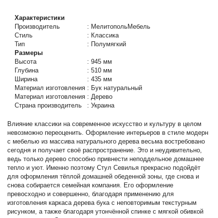
Характеристики
Производитель
:
МелитопольМебель
Стиль
:
Классика
Тип
:
Полумягкий
Размеры
Высота
:
945 мм
Глубина
:
510 мм
Ширина
:
435 мм
Материал изготовления
:
Бук натуральный
Материал изготовления
:
Дерево
Страна производитель
:
Украина
Влияние классики на современное искусство и культуру в целом
невозможно переоценить. Оформление интерьеров в стиле модерн
с мебелью из массива натурального дерева весьма востребовано
сегодня и получает своё распространение. Это и неудивительно,
ведь только дерево способно привнести неподдельное домашнее
тепло и уют. Именно поэтому Стул Севилья прекрасно подойдёт
для оформления тёплой домашней обеденной зоны, где снова и
снова собирается семейная компания. Его оформление
превосходно и совершенно, благодаря применению для
изготовления каркаса дерева бука с неповторимым текстурным
рисунком, а также благодаря утончённой спинке с мягкой обивкой