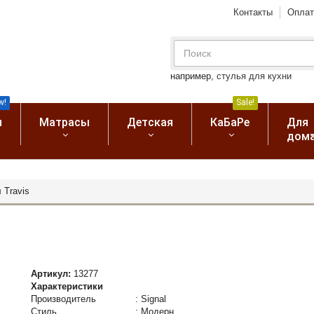
Контакты
Оплат
например,
стулья для кухни
w!
Sale!
я
Матрасы
Детская
КаБаРе
Для
дом
 Travis
Артикул:
13277
Характеристики
Производитель
:
Signal
Стиль
:
Модерн