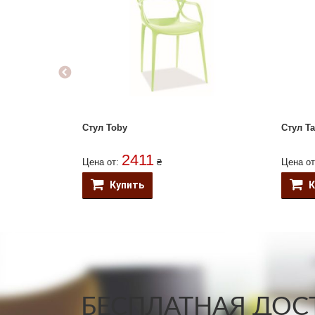
Стул Toby
Стул T
2411
Цена от:
₴
Цена о
Купить
К
БЕСПЛАТНАЯ ДОСТ