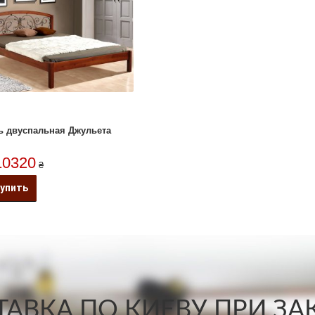
ь двуспальная Джульета
10320
₴
упить
АВКА ПО КИЕВУ ПРИ ЗАКА