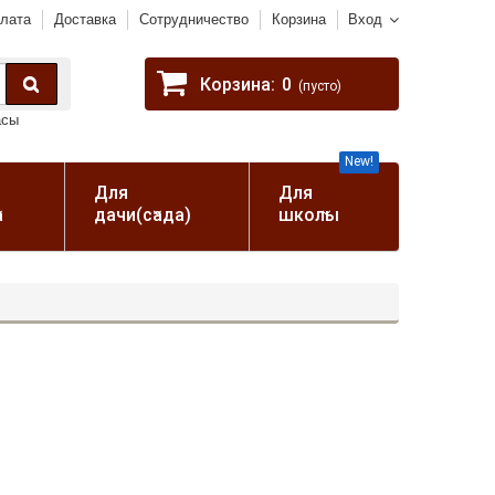
лата
Доставка
Сотрудничество
Корзина
Вход
Корзина:
0
(пусто)
асы
New!
Для
Для
а
дачи(сада)
школы