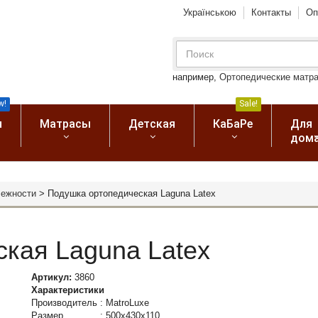
Українською
Контакты
Оп
например,
Ортопедические матр
w!
Sale!
я
Матрасы
Детская
КаБаРе
Для
дом
лежности
>
Подушка ортопедическая Laguna Latex
кая Laguna Latex
Артикул:
3860
Характеристики
Производитель
:
MatroLuxe
Размер
:
500x430x110