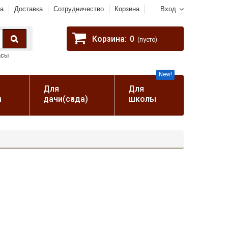
а
Доставка
Сотрудничество
Корзина
Вход
Корзина:
0
(пусто)
асы
New!
Для
Для
а
дачи(сада)
школы