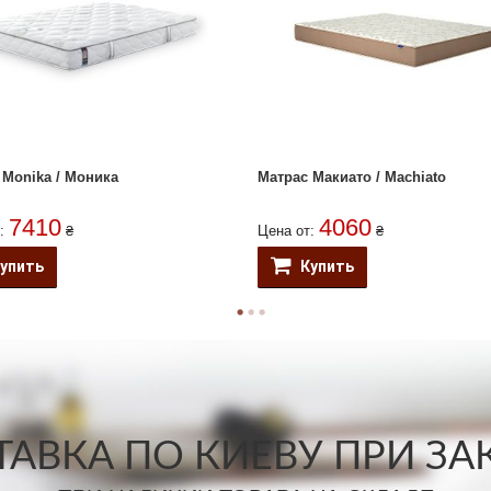
 Monika / Моника
Матрас Макиато / Machiato
7410
4060
т:
₴
Цена от:
₴
упить
Купить
АВКА ПО КИЕВУ ПРИ ЗАКА