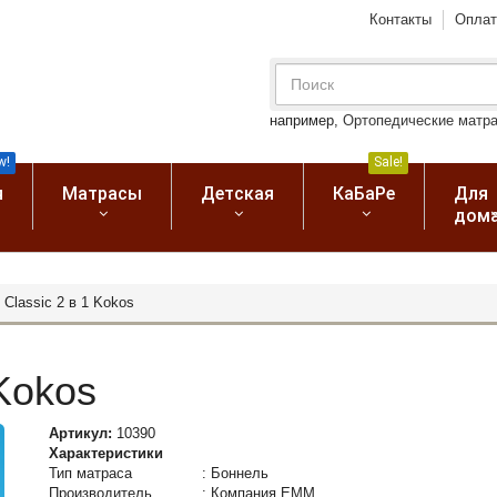
Контакты
Оплат
например,
Ортопедические матр
w!
Sale!
я
Матрасы
Детская
КаБаРе
Для
дом
Classic 2 в 1 Kokos
 Kokos
Артикул:
10390
Характеристики
Тип матраса
:
Боннель
Производитель
:
Компания ЕММ