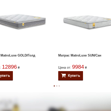
 MatroLuxe GOLD/Голд
Матрас MatroLuxe SUN/Сан
12896
9984
т:
₴
Цена от:
₴
упить
Купить