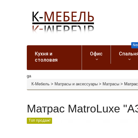
Ne
Кухня и
Офис
Спальн
столовая
ga
К-Мебель
>
Матрасы и аксессуары
>
Матрасы
>
Матрас
Матрас MatroLuxe "А
Топ продаж!