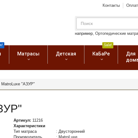
Контакты
Оплат
например,
Ортопедические матр
w!
Sale!
я
Матрасы
Детская
КаБаРе
Для
дом
 MatroLuxe "АЗУР"
ЗУР"
Артикул:
11216
Характеристики
Тип матраса
:
Двусторонний
Производитель
:
MatroLuxe