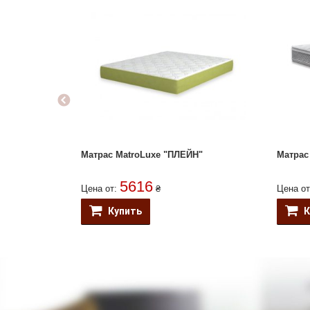
Матрас MatroLuxe "ПЛЕЙН"
Матрас
5616
Цена от:
₴
Цена о
Купить
К