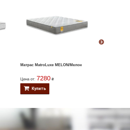
Матрас MatroLuxe MELON/Мелон
Матрас Matro
7280
686
Цена от:
₴
Цена от:
Купить
Купить