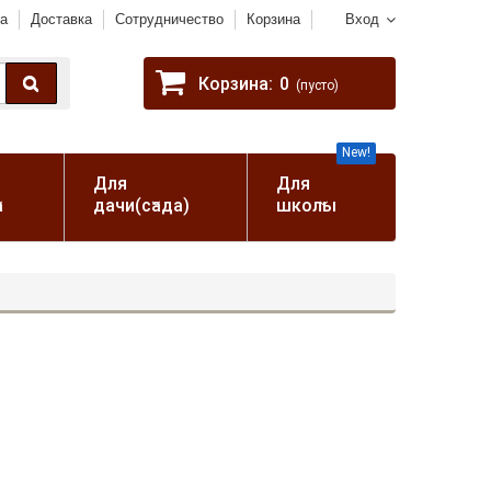
а
Доставка
Сотрудничество
Корзина
Вход
Корзина:
0
(пусто)
New!
Для
Для
а
дачи(сада)
школы