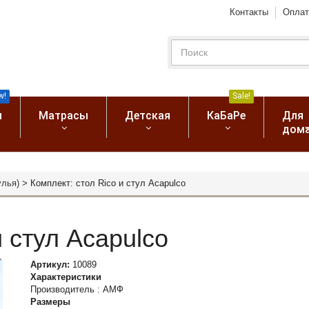
Контакты
Оплат
w!
Sale!
я
Матрасы
Детская
КаБаРе
Для
дом
улья)
>
Комплект: стол Rico и стул Acapulco
и стул Acapulco
Артикул:
10089
Характеристики
Производитель
:
АМФ
Размеры