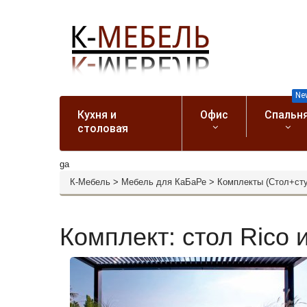
Ne
Кухня и
Офис
Спальн
столовая
ga
К-Мебель
>
Мебель для КаБаРе
>
Комплекты (Стол+ст
Комплект: стол Rico 