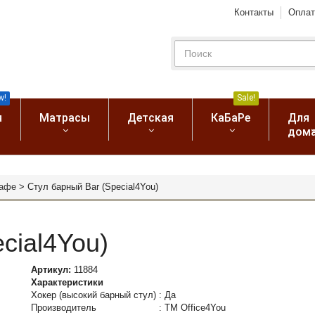
Контакты
Оплат
w!
Sale!
я
Матрасы
Детская
КаБаРе
Для
дом
кафе
>
Стул барный Bar (Special4You)
cial4You)
Артикул:
11884
Характеристики
Хокер (высокий барный стул)
:
Да
Производитель
:
ТМ Office4You