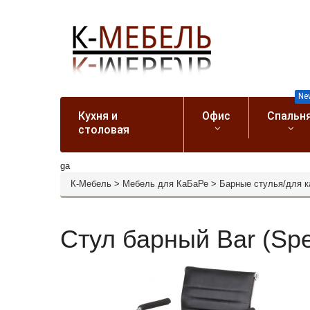
Ne
Кухня и
Офис
Спальн
столовая
ga
К-Мебель
>
Мебель для КаБаРе
>
Барные стулья/для 
Стул барный Bar (Spe