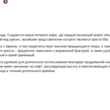
юду. Создаются новые интернет-кафе, где каждый желающий может объ
й вид кресел, ярчайшим представителем которого является кресло Bar.
ла с барным, о чем свидетельствует высокая вращающаяся опора, а такж
го кресла – аккуратное, невысокое с выраженной фактурой, а также удо
лый и яркий оранжевый.
тся удобным для длительного использования благодаря продуманной ком
лие имеет механизм газ-лифт, регулирующее высоту и обеспечивающее 
вида в течение длительного времени.