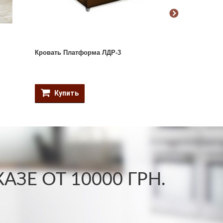
Кровать Платформа ЛДР-3
Двухспальная
Купить
Купить
ЗЕ ОТ 10000 ГРН.