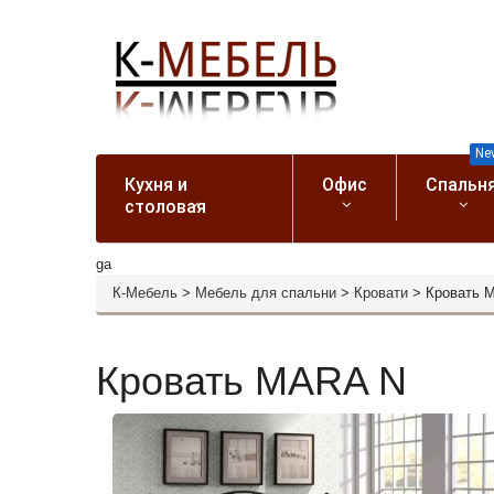
Ne
Кухня и
Офис
Спальн
столовая
ga
К-Мебель
>
Мебель для спальни
>
Кровати
>
Кровать 
Кровать MARA N