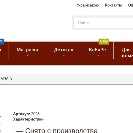
Українською
Контакты
Оп
w!
Sale!
я
Матрасы
Детская
КаБаРе
Для
дом
MARA N
Артикул:
2028
Характеристики
— Снято с производства