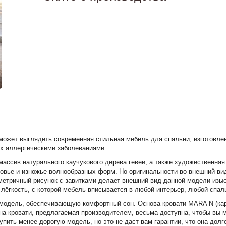
 может выглядеть современная стильная мебель для спальни, изготовле
х аллергическими заболеваниями.
ассив натурального каучукового дерева гевеи, а также художественная
ловье и изножье волнообразных форм. Но оригинальности во внешний ви
тричный рисунок с завитками делает внешний вид данной модели изыск
лёгкость, с которой мебель вписывается в любой интерьер, любой спал
 модель, обеспечивающую комфортный сон. Основа кровати MARA N (ка
 кровати, предлагаемая производителем, весьма доступна, чтобы вы м
упить менее дорогую модель, но это не даст вам гарантии, что она дол