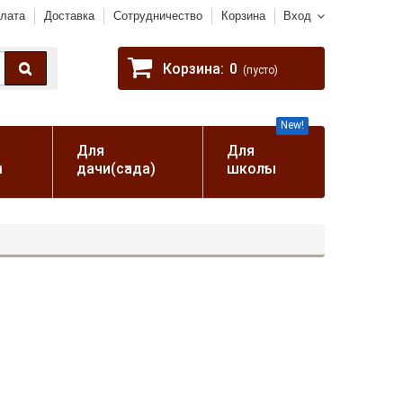
лата
Доставка
Сотрудничество
Корзина
Вход
Корзина:
0
(пусто)
New!
Для
Для
а
дачи(сада)
школы