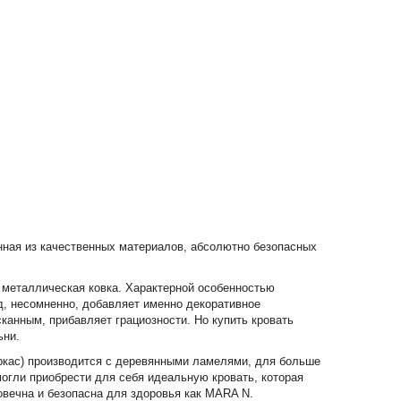
нная из качественных материалов, абсолютно безопасных
 металлическая ковка. Характерной особенностью
д, несомненно, добавляет именно декоративное
анным, прибавляет грациозности. Но купить кровать
ьни.
ркас) производится с деревянными ламелями, для больше
огли приобрести для себя идеальную кровать, которая
говечна и безопасна для здоровья как MARA N.