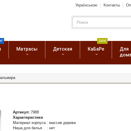
Українською
Контакты
Оп
w!
Sale!
я
Матрасы
Детская
КаБаРе
Для
дом
Пальмира
Артикул:
7988
Характеристики
Материал корпуса
:
массив дерева
Ниша для белья
:
нет