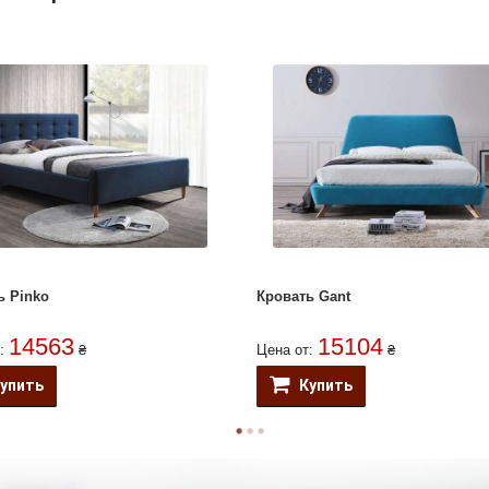
ь Pinko
Кровать Gant
14563
15104
т:
₴
Цена от:
₴
упить
Купить