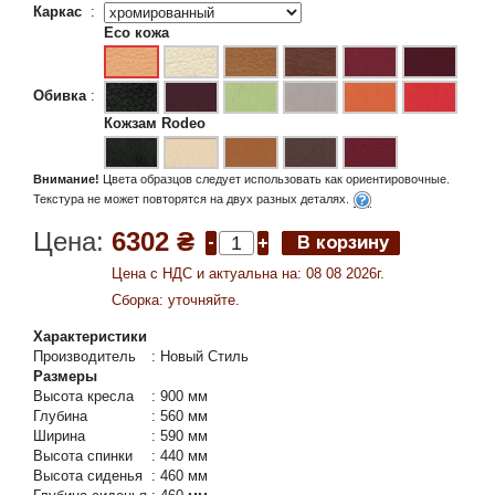
Каркас
:
Eco кожа
Обивка
:
Кожзам Rodeo
Внимание!
Цвета образцов следует использовать как ориентировочные.
Текстура не может повторятся на двух разных деталях.
Цена:
6302 ₴
Цена c НДС и актуальна на: 08 08 2026г.
Сборка: уточняйте.
Характеристики
Производитель
:
Новый Стиль
Размеры
Высота кресла
:
900 мм
Глубина
:
560 мм
Ширина
:
590 мм
Высота спинки
:
440 мм
Высота сиденья
:
460 мм