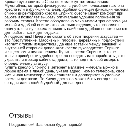
Кресло руководителя Спрингс комлектуется механизмом
Мультиблок, который фиксируется в удобном положении наклона
кресла или в функции качания. Удобная функция фиксации наклона
спинки директорского кресла Спрингс обеспечивает комфорт при
работе и позволяет выбрать оптимально удобное положения за
рабочим столом. Кресло оборудовано механизмом трансформации
мягкой и удобной спинки относительно сидения, что позволяет
откинуть спинку кресла и принять наиболее удобное положение как
для работы так и для отдыха.
А подлокотник! Ничего не сказать об этом творении искусства —
это преступление. Массивный, плоский, деревянный подлокотник
изогнут с таким изяществом , да еще вставки между внешней и
внутренней стороной дополняют кресло руководителя Спрингс
изяществом и великолепием. Купить кресло Спрингс - это не
только приобрести удобное кресло посидеть или поработать , это
украсить интерьер кабинета, дома, - это поднять свой имидж к
определенному статусу.
Купить кресло Спрингс в интернет магазине к-мебель можно в
любое время в любой день, указав адрес , номер телефона, свое
имя и наш менеджер с вами свяжется и договорится о удобном
времени доставки. По Киеву доставка может быть сегодня на
сегодня или в любой удобный для вас день.
Отзывы
Поздравляем! Ваш отзыв будет первый!