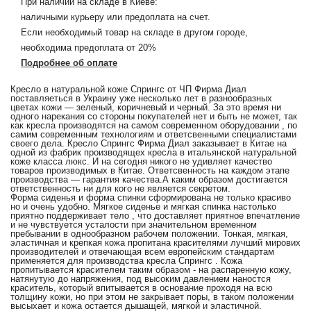
При наличии на складе в Киеве:
наличными курьеру или предоплата на счет.
Если необходимый товар на складе в другом городе,
необходима предоплата от 20%
Подробнее об оплате
Кресло в натуральной коже Спрингс от ЧП Фирма Диал
поставляеться в Украину уже несколько лет в разнообразных
цветах кожи — зеленый, коричневый и черный. За это время ни
одного нарекания со стороны покупателей нет и быть не может, так
как кресла производятся на самом современном оборудовании , по
самим современным технологиям и ответсвенными специалистами
своего дела. Кресло Спрингс Фирма Диал заказывает в Китае на
одной из фабрик производящех кресла в итальянской натуральной
коже класса люкс. И на сегодня никого не удивляет качество
товаров производимых в Китае. Ответсвенность на каждом этапе
производства — гарантия качества.А каким образом достигается
ответственность ни для кого не является секретом.
Форма сиденья и форма спинки сформирована не только красиво
но и очень удобно. Мягкое сиденье и мягкая спинка настолько
приятно поддерживает тело , что доставляет приятное впечатление
и не чувствуется усталости при значительном временном
пребывании в однообразном рабочем положении. Тонкая, мягкая,
эластичная и крепкая кожа пропитана красителями лучший мирових
производителей и отвечающая всем европейским стандартам
применяется для производства кресла Спрингс . Кожа
пропитывается красителем таким образом - на распаренную кожу,
натянутую до напряжения, под высоким давлением наностся
краситель, который впитывается в основание проходя на всю
толщину кожи, но при этом не закрывает поры, в таком положении
высыхает и кожа остается дышащей, мягкой и эластичной.