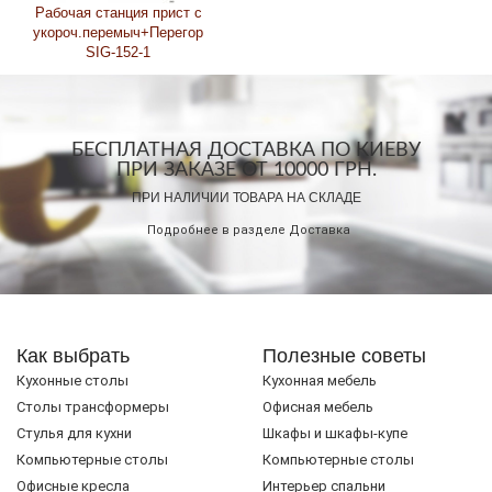
Рабочая станция прист с
укороч.перемыч+Перегор
SIG-152-1
БЕСПЛАТНАЯ ДОСТАВКА ПО КИЕВУ
ПРИ ЗАКАЗЕ ОТ 10000 ГРН.
ПРИ НАЛИЧИИ ТОВАРА НА СКЛАДЕ
Подробнее в разделе
Доставка
Как выбрать
Полезные советы
Кухонные столы
Кухонная мебель
Cтолы трансформеры
Офисная мебель
Стулья для кухни
Шкафы и шкафы-купе
Компьютерные столы
Компьютерные столы
Офисные кресла
Интерьер спальни