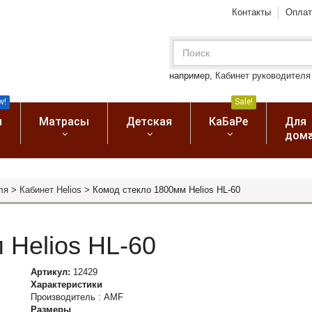
Контакты
Оплат
например,
Кабинет руководителя
w!
Sale!
я
Матрасы
Детская
КаБаРе
Для
дом
ля
>
Кабинет Helios
>
Комод стекло 1800мм Helios HL-60
 Helios HL-60
Артикул:
12429
Характеристики
Производитель
:
AMF
Размеры