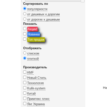
Сортировать по
популярности
от дешевых к дорогим
от дорогих к дешевым
Показать
Акции!
Новинки
Топ продаж
Отображать
списком
плиткой
Производитель
AMF
Новый Стиль
Технология
Не
Kulik-system
Китай
Примтекс плюс
Янг Украина