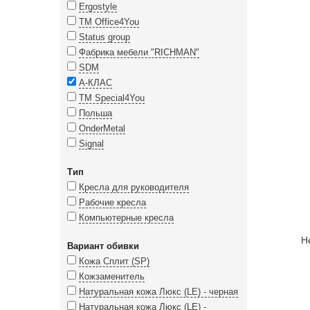
Ergostyle
ТМ Office4You
Status group
Фабрика мебели "RICHMAN"
SDM
А-КЛАС
TM Special4You
Польша
OnderMetal
Signal
Тип
Кресла для руководителя
Рабочие кресла
Компьютерные кресла
Н
Вариант обивки
Кожа Сплит (SP)
Кожзаменитель
Натуральная кожа Люкс (LE) - черная
Натуральная кожа Люкс (LE) -