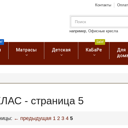
Контакты
Оплат
например,
Офисные кресла
w!
Sale!
я
Матрасы
Детская
КаБаРе
Для
дом
ЛАС - страница 5
ницы:
← предыдущая
1
2
3
4
5