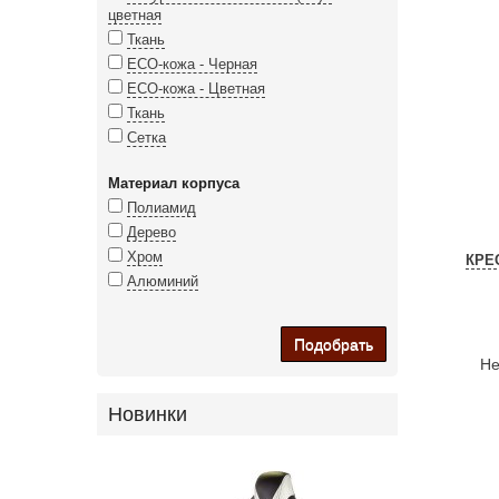
цветная
Ткань
ECO-кожа - Черная
ECO-кожа - Цветная
Ткань
Сетка
Материал корпуса
Полиамид
Дерево
Хром
КРЕ
Алюминий
Подобрать
Не
Новинки