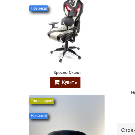
Новинка!
Кресло Скалл
Купить
Н
Топ продаж!
Новинка!
Стра