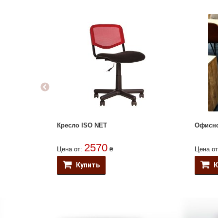
Кресло ISO NET
Офисно
2570
Цена от:
₴
Цена о
Купить
К