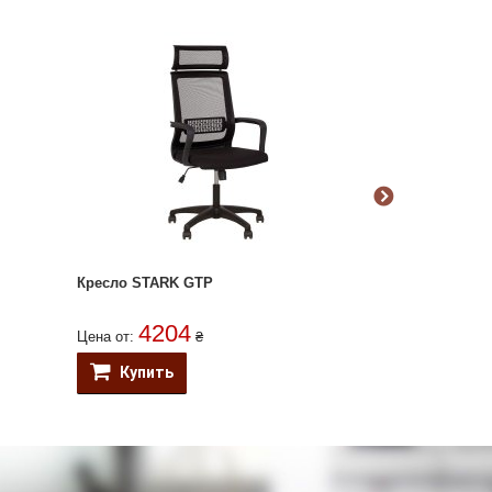
Кресло STARK GTP
Кресло STAND
4204
190
Цена от:
₴
Цена от:
Купить
Купить