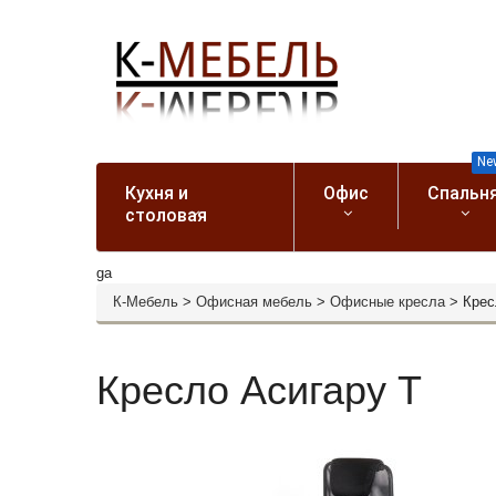
Ne
Кухня и
Офис
Спальн
столовая
ga
К-Мебель
>
Офисная мебель
>
Офисные кресла
>
Крес
Кресло Асигару Т