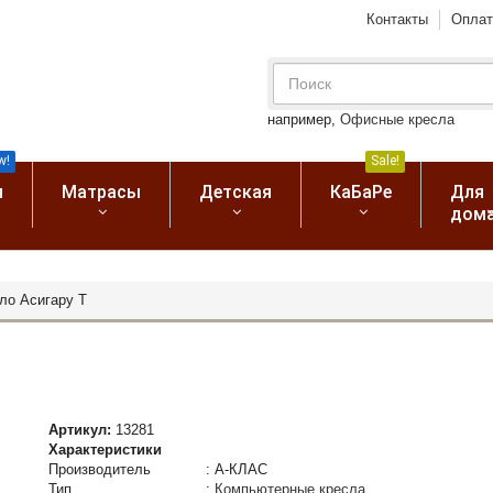
Контакты
Оплат
например,
Офисные кресла
w!
Sale!
я
Матрасы
Детская
КаБаРе
Для
дом
ло Асигару Т
Артикул:
13281
Характеристики
Производитель
:
А-КЛАС
Тип
:
Компьютерные кресла