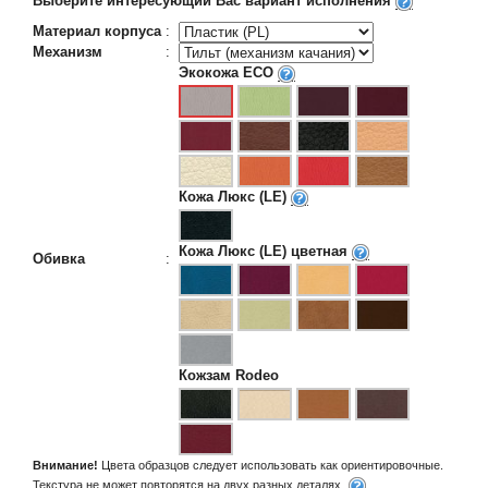
Выберите интересующий Вас вариант исполнения
Материал корпуса
:
Механизм
:
Экокожа ECO
Кожа Люкс (LE)
Кожа Люкс (LE) цветная
Обивка
:
Кожзам Rodeo
Внимание!
Цвета образцов следует использовать как ориентировочные.
Текстура не может повторятся на двух разных деталях.