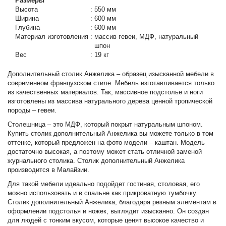
Размеры
Высота
:
550 мм
Ширина
:
600 мм
Глубина
:
600 мм
Материал изготовления
:
массив гевеи, МДФ, натуральный
шпон
Вес
:
19 кг
Дополнительный столик Анжелика – образец изысканной мебели в
современном французском стиле. Мебель изготавливается только
из качественных материалов. Так, массивное подстолье и ноги
изготовлены из массива натурального дерева ценной тропической
породы – гевеи.
Столешница – это МДФ, который покрыт натуральным шпоном.
Купить столик дополнительный Анжелика вы можете только в том
оттенке, который предложен на фото модели – каштан. Модель
достаточно высокая, а поэтому может стать отличной заменой
журнального столика. Столик дополнительный Анжелика
производится в Малайзии.
Для такой мебели идеально подойдет гостиная, столовая, его
можно использовать и в спальне как прикроватную тумбочку.
Столик дополнительный Анжелика, благодаря резным элементам в
оформлении подстолья и ножек, выглядит изысканно. Он создан
для людей с тонким вкусом, которые ценят высокое качество и