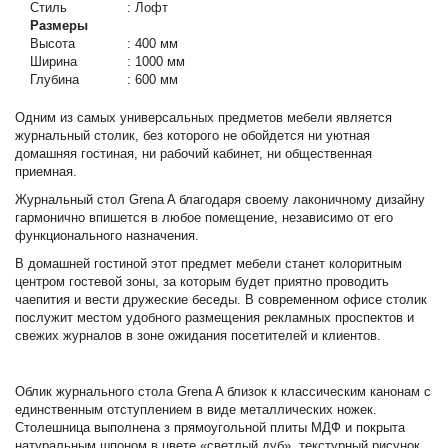
Стиль
:
Лофт
Размеры
Высота
:
400 мм
Ширина
:
1000 мм
Глубина
:
600 мм
Одним из самых универсальных предметов мебели является
журнальный столик, без которого не обойдется ни уютная
домашняя гостиная, ни рабочий кабинет, ни общественная
приемная.
Журнальный стол Grena A благодаря своему лаконичному дизайну
гармонично впишется в любое помещение, независимо от его
функционального назначения.
В домашней гостиной этот предмет мебели станет колоритным
центром гостевой зоны, за которым будет приятно проводить
чаепития и вести дружеские беседы. В современном офисе столик
послужит местом удобного размещения рекламных проспектов и
свежих журналов в зоне ожидания посетителей и клиентов.
Облик журнального стола Grena A близок к классическим канонам с
единственным отступлением в виде металлических ножек.
Столешница выполнена з прямоугольной плиты МДФ и покрыта
натуральным шпоном в цвете «светлый дуб», текстурный рисунок