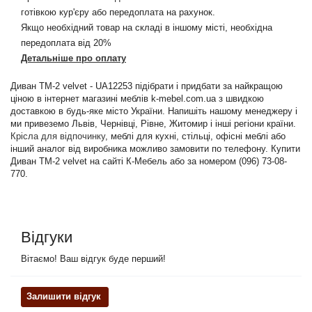
готівкою кур'єру або передоплата на рахунок.
Якщо необхідний товар на складі в іншому місті, необхідна
передоплата від 20%
Детальніше про оплату
Диван ТМ-2 velvet - UA12253 підібрати і придбати за найкращою
ціною в інтернет магазині меблів k-mebel.com.ua з швидкою
доставкою в будь-яке місто України. Напишіть нашому менеджеру і
ми привеземо Львів, Чернівці, Рівне, Житомир і інші регіони країни.
Крісла для відпочинку
, меблі для кухні, стільці, офісні меблі або
інший аналог від виробника можливо замовити по телефону. Купити
Диван ТМ-2 velvet на сайті К-Мебель або за номером (096) 73-08-
770.
Відгуки
Вітаємо! Ваш відгук буде перший!
Залишити відгук