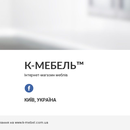
К-МЕБЕЛЬ™
Інтернет-магазин меблів
КИЇВ, УКРАЇНА
илання на www.k-mebel.com.ua