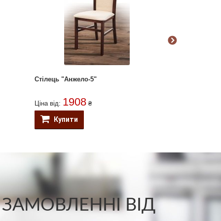
Стілець "Анжело-5"
Стілець "Дані
1908
175
Ціна від:
₴
Ціна від:
Купити
Купити
 ЗАМОВЛЕННІ ВІД