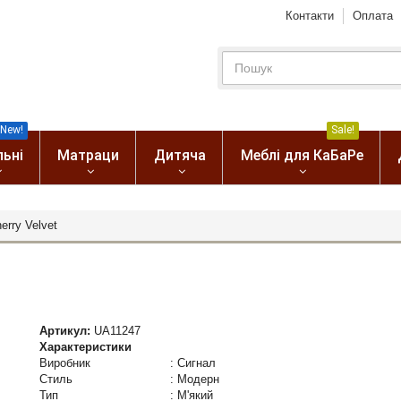
Контакти
Оплата
New!
Sale!
льні
Матраци
Дитяча
Меблі для КаБаРе
erry Velvet
Артикул:
UA11247
Характеристики
Виробник
:
Сигнал
Стиль
:
Модерн
Тип
:
М'який