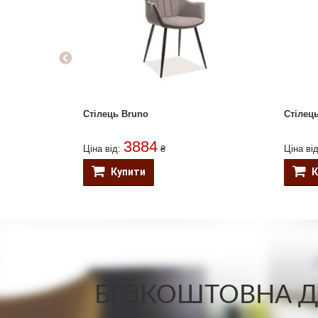
Стілець Bruno
Стілець
3884
Ціна від:
₴
Ціна ві
Купити
К
БЕЗКОШТОВНА ДО