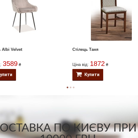
 Albi Velvet
Стілець Таня
3589
1872
д:
₴
Ціна від:
₴
упити
Купити
СТАВКА ПО КИЄВУ ПРИ