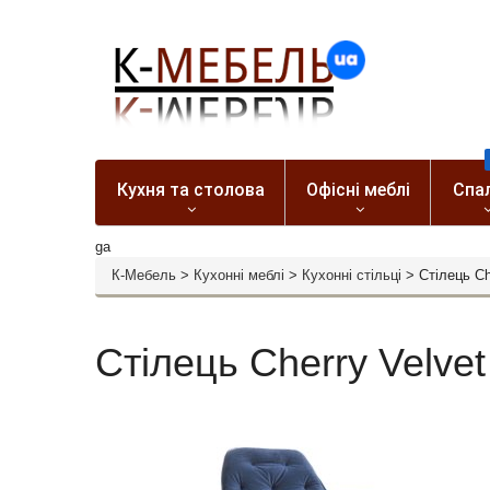
Кухня та столова
Офісні меблі
Спа
ga
К-Мебель
>
Кухонні меблі
>
Кухонні стільці
>
Стілець Ch
Стілець Cherry Velvet