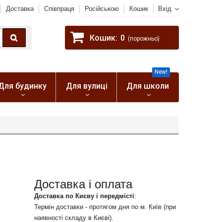
Доставка
Співпраця
Російською
Кошик
Вхід
Кошик:
0
(порожньо)
New!
Для будинку
Для вулиці
Для школи
Доставка і оплата
Доставка по Києву і передмісті
:
Термін доставки - протягом дня по м. Київ (при
наявності складу в Києві).