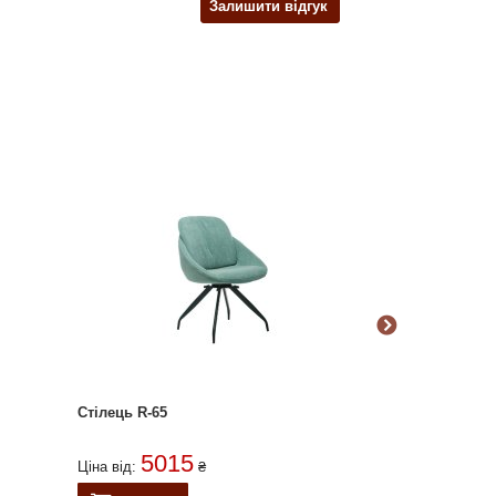
Залишити відгук
Стілець R-65
Стілець Piano 
5015
319
Ціна від:
₴
Ціна від: