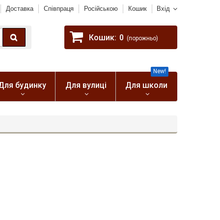
Доставка
Співпраця
Російською
Кошик
Вхід
Кошик:
0
(порожньо)
New!
Для будинку
Для вулиці
Для школи