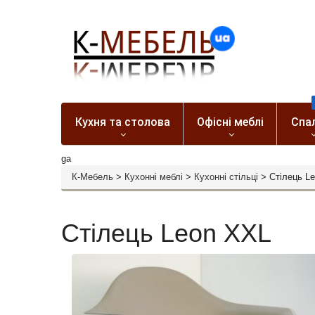
Кухня та столова
Офісні меблі
Спа
ga
К-Мебель
>
Кухонні меблі
>
Кухонні стільці
>
Стілець L
Стілець Leon XXL