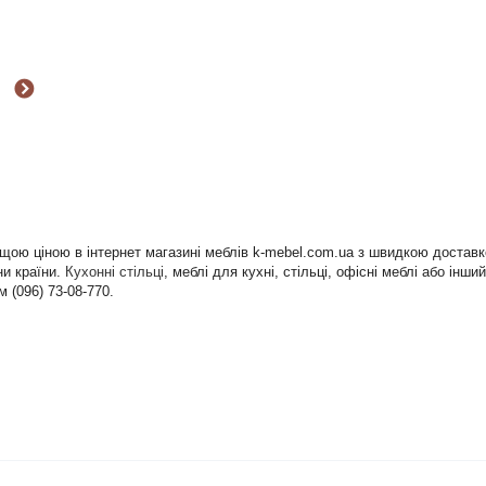
ращою ціною в інтернет магазині меблів k-mebel.com.ua з швидкою доста
ни країни.
Кухонні стільці
, меблі для кухні, стільці, офісні меблі або ін
 (096) 73-08-770.