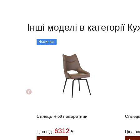
Інші моделі в категорії Ку
Новинка!
Стілець R-50 поворотний
Стіле
6312
Ціна від:
₴
Ціна ві