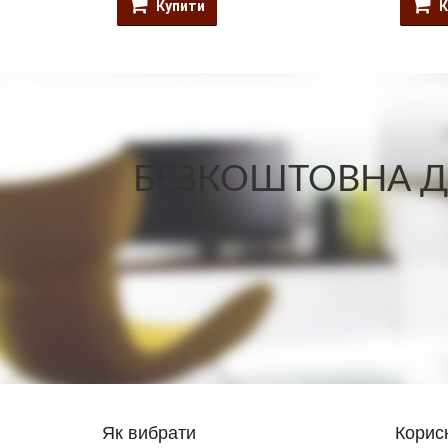
Купити
К
БЕЗКОШТОВНА ДО
Як вибрати
Корис