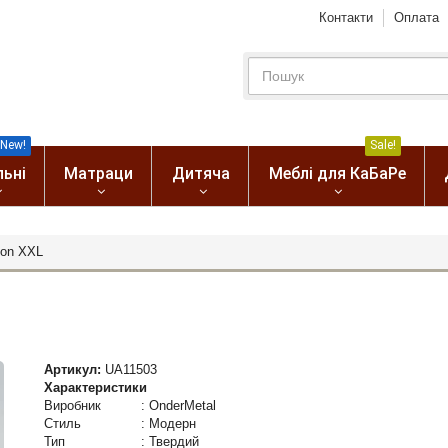
Контакти
Оплата
New!
Sale!
льні
Матраци
Дитяча
Меблі для КаБаРе
eon XXL
Артикул:
UA11503
Характеристики
Виробник
:
OnderMetal
Стиль
:
Модерн
Тип
:
Твердий