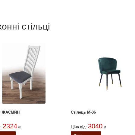
хонні стільці
ць ЖАСМИН
Стілець M-36
2324
3040
д:
₴
Ціна від:
₴