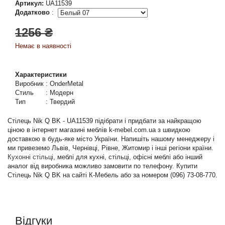
Артикул:
UA11539
Додатково
:
1256 ₴
Немає в наявності
Характеристики
Виробник
:
OnderMetal
Стиль
:
Модерн
Тип
:
Твердий
Стілець Nik Q BK - UA11539 підібрати і придбати за найкращою
ціною в інтернет магазині меблів k-mebel.com.ua з швидкою
доставкою в будь-яке місто України. Напишіть нашому менеджеру і
ми привеземо Львів, Чернівці, Рівне, Житомир і інші регіони країни.
Кухонні стільці
, меблі для кухні, стільці, офісні меблі або інший
аналог від виробника можливо замовити по телефону. Купити
Стілець Nik Q BK на сайті К-Мебель або за номером (096) 73-08-770.
Відгуки