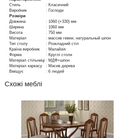
Стиль
:
Класичний
Виробник
:
Господи
Розміри
Довжина
:
1060 (+330) мм
Ширина
:
1060 мм
Висота
:
750 мм
Матеріал
:
массив гевеи, натуральный шпон
Тип столу
:
Розкладний стіл
Країна виробник
:
Малайзія
Форма
:
Круглі столи
Матеріал стільниці
:
МДФ+шпон
Матеріал каркасу
:
Масив дерева
Вміщує
:
6 людей
Схожі меблі