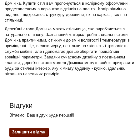
Домініка. Купити стіл вам пропонується в колірному оформленні,
представленому в варіантах відтінків на палітрі. Колір відмінно
виділяє і підкреслює структуру деревини, як на каркасі, так і на
стільниці.
Дерев'яні столи Домініка мають стільницю, яка виробляється з
натурального шпону. Зазначений матеріал робить овальні столи
Домініка практичними, стійкими до змін вологості і температури в
приміщенні. Це, в свою чергу, не тільки на якісність і тривалість
служби меблів, але і допомагає довше зберігати привабливі
зовнішні параметри. Завдяки сучасному дизайну з поєднанням
класики, дерев'яні столи моделі Домініка можуть собою прикрасити
будь за стилем інтер'єр, яку кімнату будинку - кухню, їдальню,
вітальню невеликих розмірів.
Відгуки
Вітаємо! Ваш відгук буде перший!
Залишити відгук