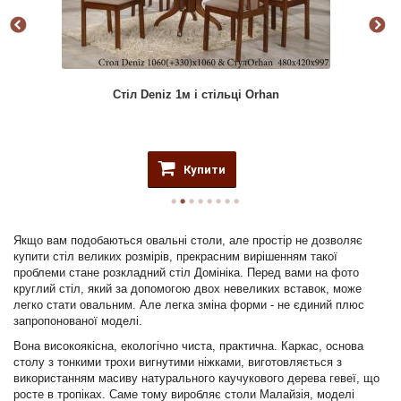
Стіл Deniz 1м і стільці Orhan
Купити
Якщо вам подобаються овальні столи, але простір не дозволяє
купити стіл великих розмірів, прекрасним вирішенням такої
проблеми стане розкладний стіл Домініка. Перед вами на фото
круглий стіл, який за допомогою двох невеликих вставок, може
легко стати овальним. Але легка зміна форми - не єдиний плюс
запропонованої моделі.
Вона високоякісна, екологічно чиста, практична. Каркас, основа
столу з тонкими трохи вигнутими ніжками, виготовляється з
використанням масиву натурального каучукового дерева гевеї, що
росте в тропіках. Саме тому виробляє столи Малайзія, моделі