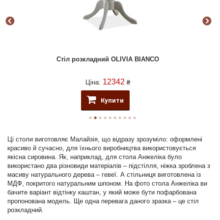
Стіл розкладний OLIVIA BIANCO
12342
Ціна:
₴
Купити
Ці столи виготовляє Малайзія, що відразу зрозуміло: оформлені
красиво й сучасно, для їхнього виробництва використовується
якісна сировина. Як, наприклад, для стола Анжеліка було
використано два різновиди матеріалів – підстілля, ніжка зроблена з
масиву натурального дерева – гевеї. А стільниця виготовлена із
МДФ, покритого натуральним шпоном. На фото стола Анжеліка ви
бачите варіант відтінку каштан, у який може бути пофарбована
пропонована модель. Ще одна перевага даного зразка – це стіл
розкладний.