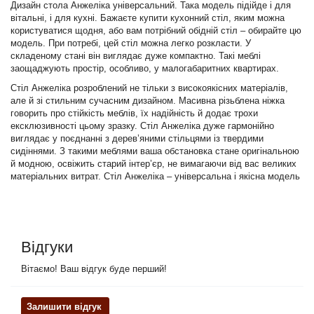
Дизайн стола Анжеліка універсальний. Така модель підійде і для
вітальні, і для кухні. Бажаєте купити кухонний стіл, яким можна
користуватися щодня, або вам потрібний обідній стіл – обирайте цю
модель. При потребі, цей стіл можна легко розкласти. У
складеному стані він виглядає дуже компактно. Такі меблі
заощаджують простір, особливо, у малогабаритних квартирах.
Стіл Анжеліка розроблений не тільки з високоякісних матеріалів,
але й зі стильним сучасним дизайном. Масивна різьблена ніжка
говорить про стійкість меблів, їх надійність й додає трохи
ексклюзивності цьому зразку. Стіл Анжеліка дуже гармонійно
виглядає у поєднанні з дерев’яними стільцями із твердими
сидіннями. З такими меблями ваша обстановка стане оригінальною
й модною, освіжить старий інтер’єр, не вимагаючи від вас великих
матеріальних витрат. Стіл Анжеліка – універсальна і якісна модель
Відгуки
Вітаємо! Ваш відгук буде перший!
Залишити відгук