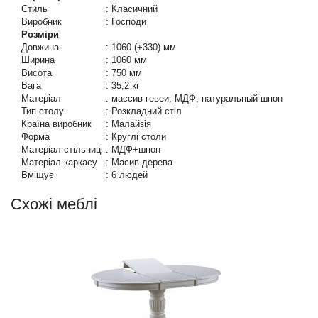
Стиль
:
Класичний
Виробник
:
Господи
Розміри
Довжина
:
1060 (+330) мм
Ширина
:
1060 мм
Висота
:
750 мм
Вага
:
35,2 кг
Матеріал
:
массив гевеи, МДФ, натуральный шпон
Тип столу
:
Розкладний стіл
Країна виробник
:
Малайзія
Форма
:
Круглі столи
Матеріал стільниці
:
МДФ+шпон
Матеріал каркасу
:
Масив дерева
Вміщує
:
6 людей
Схожі меблі