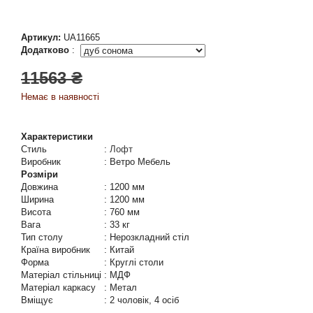
Артикул:
UA11665
Додатково
:
11563 ₴
Немає в наявності
Характеристики
Стиль
:
Лофт
Виробник
:
Ветро Мебель
Розміри
Довжина
:
1200 мм
Ширина
:
1200 мм
Висота
:
760 мм
Вага
:
33 кг
Тип столу
:
Нерозкладний стіл
Країна виробник
:
Китай
Форма
:
Круглі столи
Матеріал стільниці
:
МДФ
Матеріал каркасу
:
Метал
Вміщує
:
2 чоловік, 4 осіб