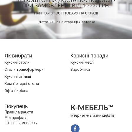
БЕЗКОШТОВНА ДОСТАВКА ПО КИЄВУ
ПРИ ЗАМОВЛЕННІ ВІД 10000 ГРН.
ПРИ НАЯВНОСТІ ТОВАРУ НА СКЛАДІ
Детальніше на сторінці
Доставка
Як вибрати
Корисні поради
Кухонні столи
Кухонні меблі
Cтоли трансформери
Виробники
Кухонні стільці
Комп'ютерні столи
Офісні крісла
Покупець
К-МЕБЕЛЬ™
Правила работи
Інтернет-магазин меблів
Мій профіль
Історія замовлень