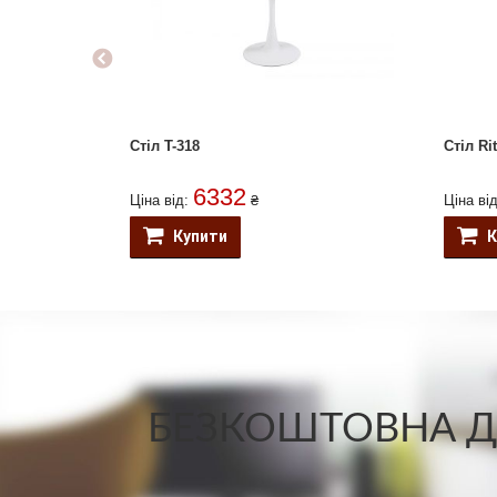
Стіл T-318
Стіл Ri
6332
Ціна від:
₴
Ціна ві
Купити
К
БЕЗКОШТОВНА ДО