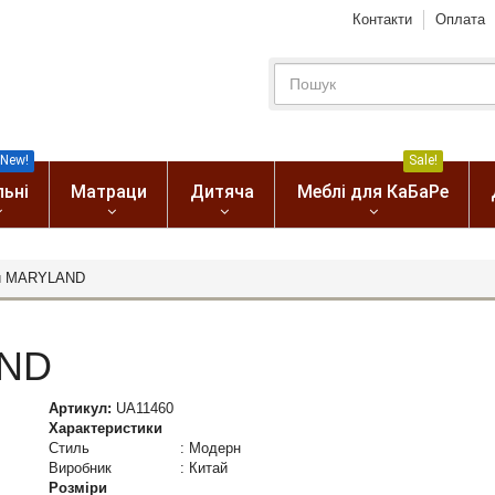
Контакти
Оплата
New!
Sale!
льні
Матраци
Дитяча
Меблі для КаБаРе
ій MARYLAND
AND
Артикул:
UA11460
Характеристики
Стиль
:
Модерн
Виробник
:
Китай
Розміри