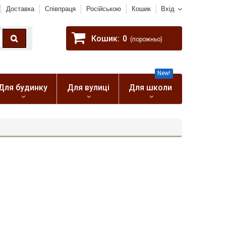
Доставка
Співпраця
Російською
Кошик
Вхід
Кошик:
0
(порожньо)
New!
Для будинку
Для вулиці
Для школи