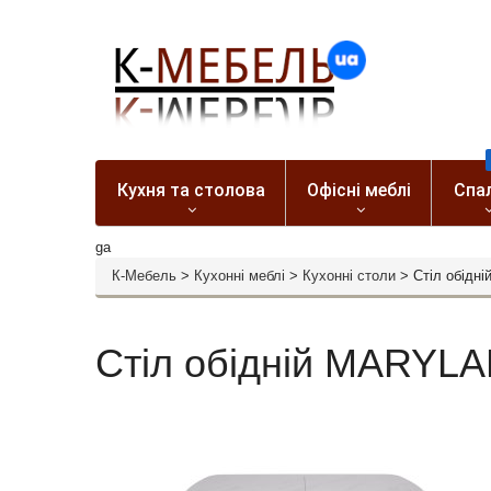
Кухня та столова
Офісні меблі
Спа
ga
К-Мебель
>
Кухонні меблі
>
Кухонні столи
>
Стіл обідн
Стіл обідній MARYL