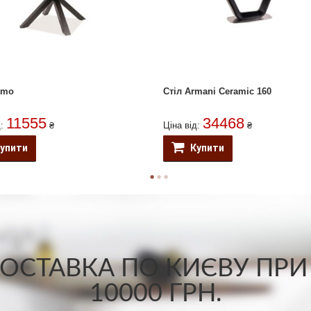
tmo
Стіл Armani Ceramic 160
11555
34468
д:
₴
Ціна від:
₴
упити
Купити
СТАВКА ПО КИЄВУ ПРИ
10000 ГРН.