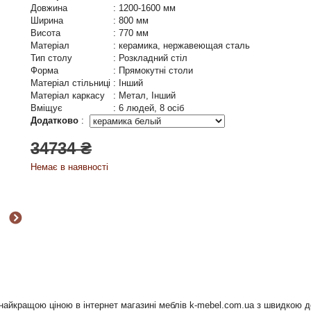
Довжина
:
1200-1600 мм
Ширина
:
800 мм
Висота
:
770 мм
Матеріал
:
керамика, нержавеющая сталь
Тип столу
:
Розкладний стіл
Форма
:
Прямокутні столи
Матеріал стільниці
:
Інший
Матеріал каркасу
:
Метал, Інший
Вміщує
:
6 людей, 8 осіб
Додатково
:
34734 ₴
Немає в наявності
 найкращою ціною в інтернет магазині меблів k-mebel.com.ua з швидкою 