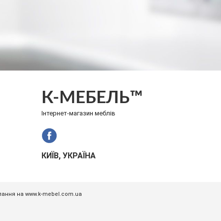
К-МЕБЕЛЬ™
Інтернет-магазин меблів
КИЇВ, УКРАЇНА
илання на www.k-mebel.com.ua