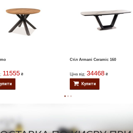
tmo
Стіл Armani Ceramic 160
11555
34468
д:
₴
Ціна від:
₴
упити
Купити