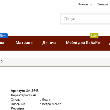
Контакти
Оплата
New!
Sale!
льні
Матраци
Дитяча
Меблі для КаБаРе
10
Артикул:
UA11648
Характеристики
Стиль
:
Лофт
Виробник
:
Ветро Мебель
Розміри