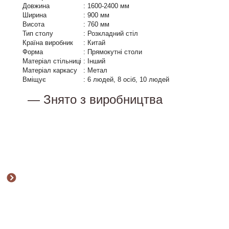
Довжина
:
1600-2400 мм
Ширина
:
900 мм
Висота
:
760 мм
Тип столу
:
Розкладний стіл
Країна виробник
:
Китай
Форма
:
Прямокутні столи
Матеріал стільниці
:
Інший
Матеріал каркасу
:
Метал
Вміщує
:
6 людей, 8 осіб, 10 людей
— Знято з виробництва