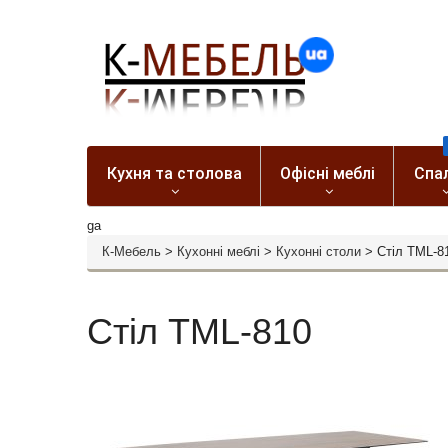
Кухня та столова
Офісні меблі
Спа
ga
К-Мебель
>
Кухонні меблі
>
Кухонні столи
>
Стіл TML-8
Стіл TML-810