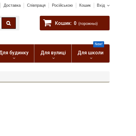
Доставка
Співпраця
Російською
Кошик
Вхід
Кошик:
0
(порожньо)
New!
Для будинку
Для вулиці
Для школи