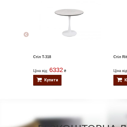
Стіл T-318
Стіл Ri
6332
Ціна від:
₴
Ціна ві
Купити
К