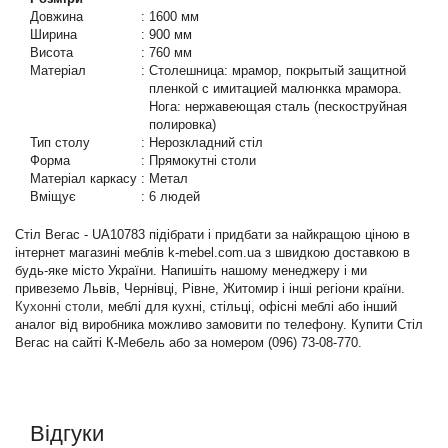
Довжина
:
1600 мм
Ширина
:
900 мм
Висота
:
760 мм
Матеріал
:
Столешница: мрамор, покрытый защитной
пленкой с имитацией малюнкка мрамора.
Нога: нержавеющая сталь (пескоструйная
полировка)
Тип столу
:
Нерозкладний стіл
Форма
:
Прямокутні столи
Матеріал каркасу
:
Метал
Вміщує
:
6 людей
Стіл Вегас - UA10783 підібрати і придбати за найкращою ціною в
інтернет магазині меблів k-mebel.com.ua з швидкою доставкою в
будь-яке місто України. Напишіть нашому менеджеру і ми
привеземо Львів, Чернівці, Рівне, Житомир і інші регіони країни.
Кухонні столи
, меблі для кухні, стільці, офісні меблі або інший
аналог від виробника можливо замовити по телефону. Купити Стіл
Вегас на сайті К-Мебель або за номером (096) 73-08-770.
Відгуки