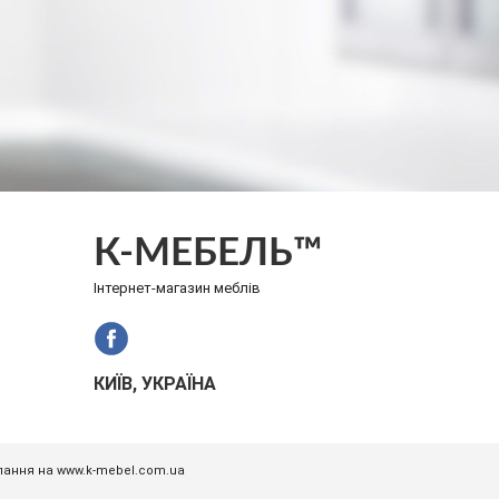
К-МЕБЕЛЬ™
Інтернет-магазин меблів
КИЇВ, УКРАЇНА
илання на www.k-mebel.com.ua