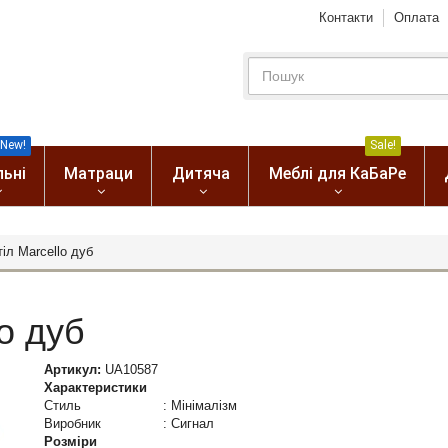
Контакти
Оплата
New!
Sale!
льні
Матраци
Дитяча
Меблі для КаБаРе
іл Marcello дуб
o дуб
Артикул:
UA10587
Характеристики
Стиль
:
Мінімалізм
Виробник
:
Сигнал
Розміри