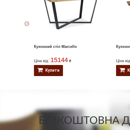
Кухонний стіл Marcello
Кухонн
15144
Ціна від:
₴
Ціна ві
Купити
К
БЕЗКОШТОВНА ДО