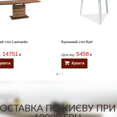
ий стіл Leonardo
Кухонний стіл Karl
14751
5458
д:
₴
Ціна від:
₴
упити
Купити
СТАВКА ПО КИЄВУ ПРИ