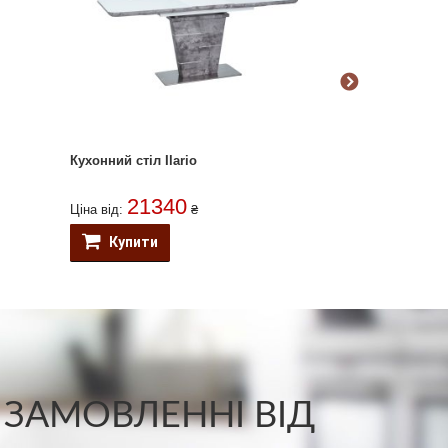
Кухонний стіл Ilario
Кухонний стіл 
21340
796
Ціна від:
₴
Ціна від:
Купити
Купити
 ЗАМОВЛЕННІ ВІД