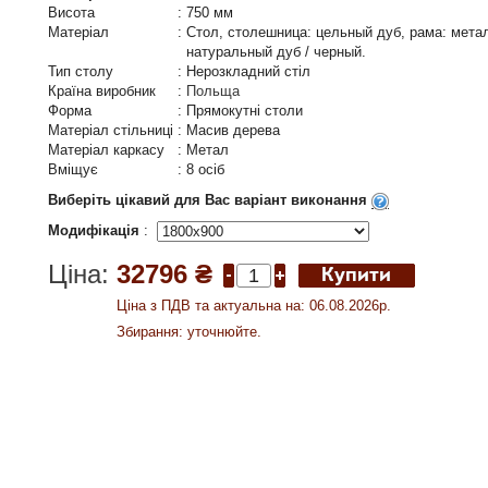
Висота
:
750 мм
Матеріал
:
Стол, столешница: цельный дуб, рама: метал
натуральный дуб / черный.
Тип столу
:
Нерозкладний стіл
Країна виробник
:
Польща
Форма
:
Прямокутні столи
Матеріал стільниці
:
Масив дерева
Матеріал каркасу
:
Метал
Вміщує
:
8 осіб
Виберіть цікавий для Вас варіант виконання
Модифікація
:
Ціна:
32796 ₴
Ціна з ПДВ та актуальна на: 06.08.2026р.
Збирання: уточнюйте.