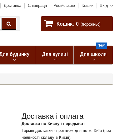
Доставка
Співпраця
Російською
Кошик
Вхід
Кошик:
0
(порожньо)
New!
Для будинку
Для вулиці
Для школи
Доставка і оплата
Доставка по Києву і передмісті
:
Термін доставки - протягом дня по м. Київ (при
наявності складу в Києві).