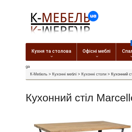
Кухня та столова
Офісні меблі
Спа
ga
К-Мебель
>
Кухонні меблі
>
Кухонні столи
>
Кухонний ст
Кухонний стіл Marcell