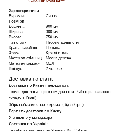
Збирання: уточнюйте.
Характеристики
Виробник
:
Сигнал
Розміри
Довжина
:
900 мм
Ширина
:
900 мм
Висота
:
750 мм
Тип столу
:
Нерозкладний стіл
Країна виробник
:
Польща
Форма
:
Круглі столи
Матеріал стільниці
:
Масив дерева
Матеріал каркасу
:
МДФ
Вміщує
:
2 чоловік
Доставка і оплата
Доставка по Києву і передмісті
:
Термін доставки - протягом дня по м. Київ (при наявності
складу в Києві).
Збірка обмовляється окремо. (Від 50 грн.)
Вартість доставки по Києву
:
Уточнюйте у менеджера
Доставка по Україні:
Тарифи на доставку по Україні - Від 149 грн.