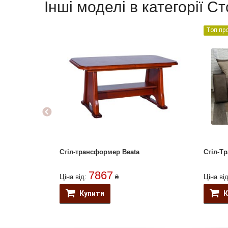
Інші моделі в категорії 
Топ пр
Стіл-трансформер Beata
Стіл-Т
7867
Ціна від:
₴
Ціна ві
Купити
К