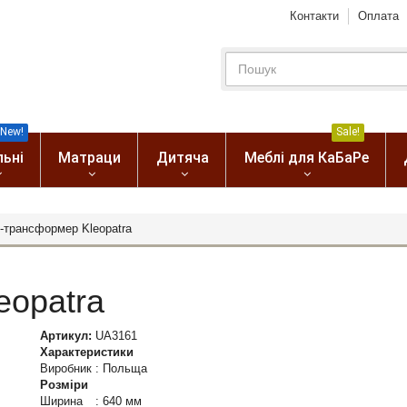
Контакти
Оплата
New!
Sale!
льні
Матраци
Дитяча
Меблі для КаБаРе
л-трансформер Kleopatra
eopatra
Артикул:
UA3161
Характеристики
Виробник
:
Польща
Розміри
Ширина
:
640 мм