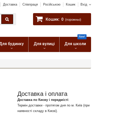
Доставка
Співпраця
Російською
Кошик
Вхід
Кошик:
0
(порожньо)
New!
Для будинку
Для вулиці
Для школи
Доставка і оплата
Доставка по Києву і передмісті
:
Термін доставки - протягом дня по м. Київ (при
наявності складу в Києві).