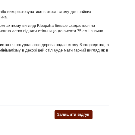
 або використовуватися в якості столу для чайних
чика.
омпактному вигляді Kleopatra більше скидається на
можна легко підняти стільницю до висоти 75 см і значно
икористання натурального дерева надає столу благородства, а
 мінімалізму в декорі цей стіл буде мати гарний вигляд як в
Залишити відгук