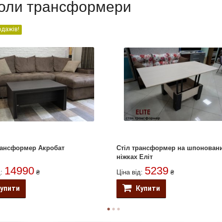
Столи трансформери
одажів!
рансформер Акробат
Стіл трансформер на шпонован
ніжках Еліт
14990
5239
д:
₴
Ціна від:
₴
упити
Купити