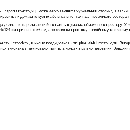
 і строгій конструкції може легко замінити журнальний столик у вітальні
икрасить як домашню кухню або вітальню, так і зал невеликого ресторан
що дозволяють розмістити його навіть в умовах обмеженого простору. У к
4х124 см при висоті 56 см, але завдяки простому і надійному механізму 
.
ість і строгість, в ньому поєднуються чіткі рівні лінії і гострі кути. В
ниця виконана з ламінованої плити, а ніжки - з цільної деревини. Завдяки