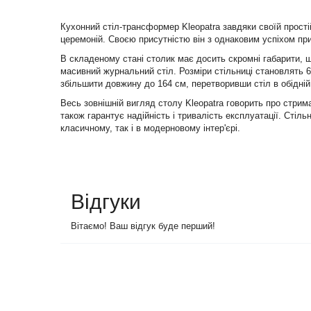
Кухонний стіл-трансформер Kleopatra завдяки своїй простій
церемоній. Своєю присутністю він з однаковим успіхом пр
В складеному стані столик має досить скромні габарити, 
масивний журнальний стіл. Розміри стільниці становлять 6
збільшити довжину до 164 см, перетворивши стіл в обідній
Весь зовнішній вигляд столу Kleopatra говорить про стриман
також гарантує надійність і тривалість експлуатації. Стіль
класичному, так і в модерновому інтер'єрі.
Відгуки
Вітаємо! Ваш відгук буде перший!