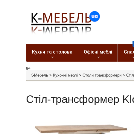
Кухня та столова
Офісні меблі
Спа
ga
К-Мебель
>
Кухонні меблі
>
Столи трансформери
>
Сті
Стіл-трансформер Kl