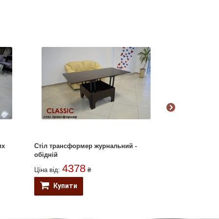
их
Стіл трансформер журнальний -
Стіл-трансфор
обідній
4378
Ціна від:
₴
Купити
Купити