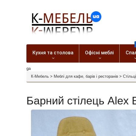
Кухня та столова
Офісні меблі
Спа
ga
К-Мебель
>
Меблі для кафе, барів і ресторанів
>
Стільці
Барний стілець Alex 