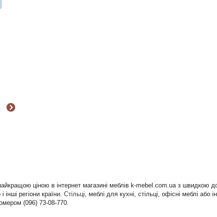
 найкращою ціною в інтернет магазині меблів k-mebel.com.ua з швидкою д
і інші регіони країни.
Стільці
, меблі для кухні, стільці, офісні меблі аб
омером (096) 73-08-770.