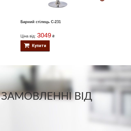
Барний стілець C-231
Барний стілец
3049
191
Ціна від:
₴
Ціна від:
Купити
Купити
 ЗАМОВЛЕННІ ВІД