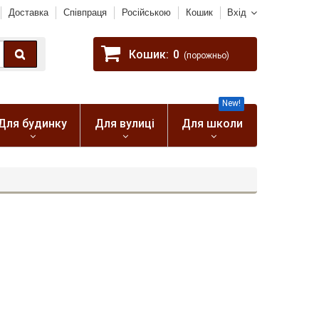
Доставка
Співпраця
Російською
Кошик
Вхід
Кошик:
0
(порожньо)
New!
Для будинку
Для вулиці
Для школи