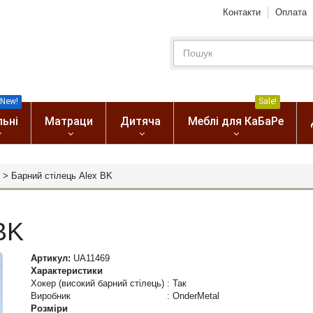
Контакти
Оплата
New!
Sale!
льні
Матраци
Дитяча
Меблі для КаБаРе
>
Барний стілець Alex BK
BK
Артикул:
UA11469
Характеристики
Хокер (високий барний стілець)
:
Так
Виробник
:
OnderMetal
Розміри