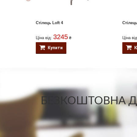
Стілець Loft 4
Стілец
3245
Ціна від:
₴
Ціна ві
Купити
К
БЕЗКОШТОВНА ДО