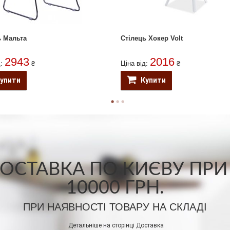
ь Мальта
Стілець Хокер Volt
2943
2016
д:
₴
Ціна від:
₴
упити
Купити
СТАВКА ПО КИЄВУ ПРИ
10000 ГРН.
ПРИ НАЯВНОСТІ ТОВАРУ НА СКЛАДІ
Детальніше на сторінці
Доставка