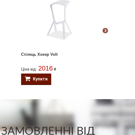
Стілець Хокер Volt
Барний стілец
2016
304
Ціна від:
₴
Ціна від:
Купити
Купити
 ЗАМОВЛЕННІ ВІД