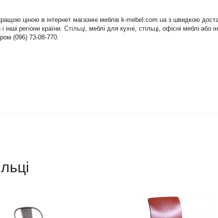
йкращою ціною в інтернет магазині меблів k-mebel.com.ua з швидкою дост
і інші регіони країни.
Стільці
, меблі для кухні, стільці, офісні меблі аб
ром (096) 73-08-770.
ільці