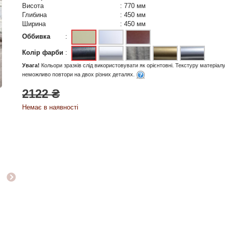
Висота
:
770 мм
Глибина
:
450 мм
Ширина
:
450 мм
Оббивка
:
Колір фарби
:
Увага!
Кольори зразків слід використовувати як орієнтовні. Текстуру матеріал
неможливо повтори на двох різних деталях.
2122 ₴
Немає в наявності