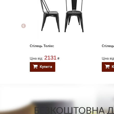
Стілець Толікс
Стілець
2131
Ціна від:
₴
Ціна ві
Купити
К
БЕЗКОШТОВНА ДО