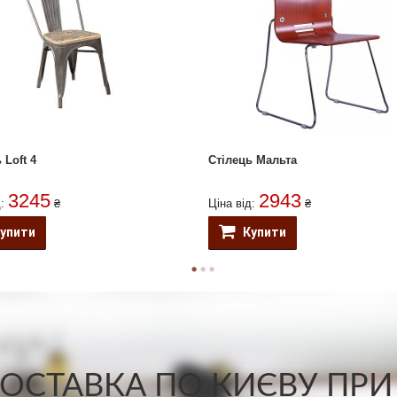
 Loft 4
Стілець Мальта
3245
2943
д:
₴
Ціна від:
₴
упити
Купити
СТАВКА ПО КИЄВУ ПРИ