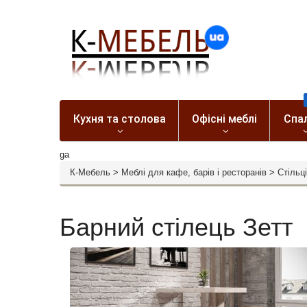
Кухня та столова
Офісні меблі
Спа
ga
К-Мебель
>
Меблі для кафе, барів і ресторанів
>
Стільці
Барний стілець Зетт