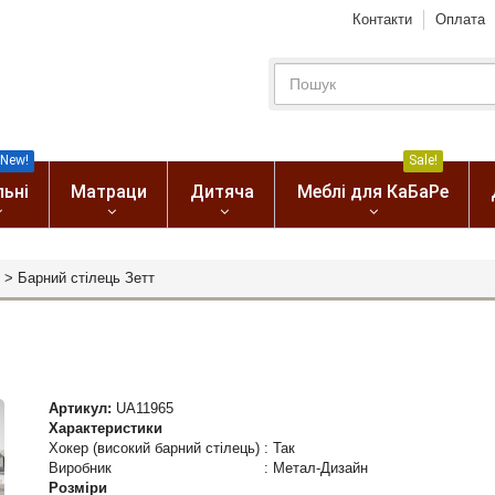
Контакти
Оплата
New!
Sale!
льні
Матраци
Дитяча
Меблі для КаБаРе
>
Барний стілець Зетт
Артикул:
UA11965
Характеристики
Хокер (високий барний стілець)
:
Так
Виробник
:
Метал-Дизайн
Розміри