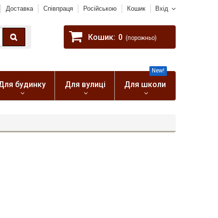
Доставка
Співпраця
Російською
Кошик
Вхід
Кошик:
0
(порожньо)
New!
Для будинку
Для вулиці
Для школи