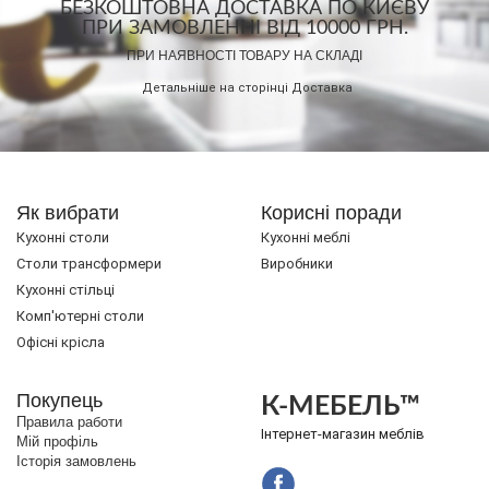
БЕЗКОШТОВНА ДОСТАВКА ПО КИЄВУ
ПРИ ЗАМОВЛЕННІ ВІД 10000 ГРН.
ПРИ НАЯВНОСТІ ТОВАРУ НА СКЛАДІ
Детальніше на сторінці
Доставка
Як вибрати
Корисні поради
Кухонні столи
Кухонні меблі
Cтоли трансформери
Виробники
Кухонні стільці
Комп'ютерні столи
Офісні крісла
Покупець
К-МЕБЕЛЬ™
Правила работи
Інтернет-магазин меблів
Мій профіль
Історія замовлень