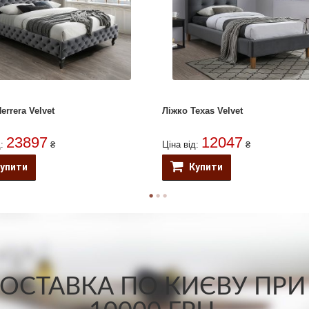
errera Velvet
Ліжко Texas Velvet
23897
12047
д:
₴
Ціна від:
₴
упити
Купити
СТАВКА ПО КИЄВУ ПРИ