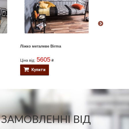
Ліжко металеве Birma
Ліжко Sierra Ve
5605
102
Ціна від:
₴
Ціна від:
Купити
Купити
 ЗАМОВЛЕННІ ВІД