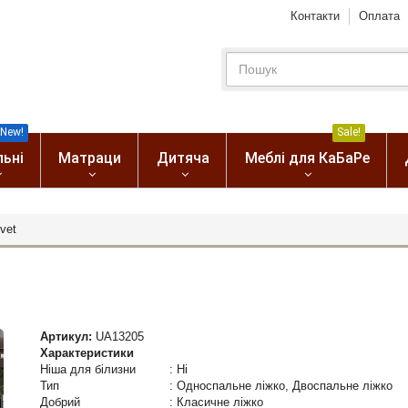
Контакти
Оплата
New!
Sale!
льні
Матраци
Дитяча
Меблі для КаБаРе
vet
Артикул:
UA13205
Характеристики
Ніша для білизни
:
Ні
Тип
:
Односпальне ліжко, Двоспальне ліжко
Добрий
:
Класичне ліжко