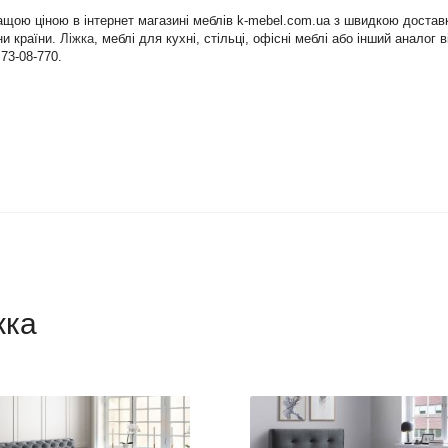
кращою ціною в інтернет магазині меблів k-mebel.com.ua з швидкою дост
ни країни.
Ліжка
, меблі для кухні, стільці, офісні меблі або інший анало
73-08-770.
жка