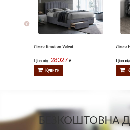
Ліжко Emotion Velvet
Ліжко H
28027
Ціна від:
₴
Ціна ві
Купити
К
БЕЗКОШТОВНА ДО