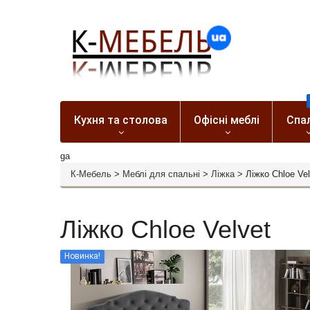
Кухня та столова
Офісні меблі
Спа
ga
К-Мебель
>
Меблі для спальні
>
Ліжка
>
Ліжко Chloe Vel
Ліжко Chloe Velvet
Новинка!