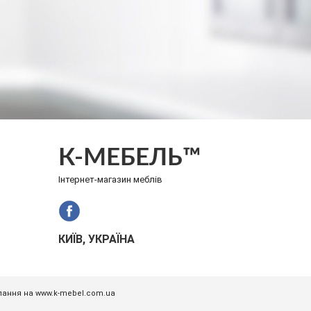
К-МЕБЕЛЬ™
Інтернет-магазин меблів
КИЇВ, УКРАЇНА
илання на www.k-mebel.com.ua