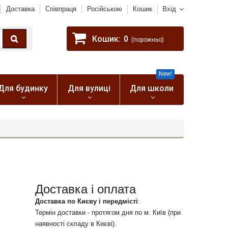
Доставка
Співпраця
Російською
Кошик
Вхід
Кошик:
0
(порожньо)
New!
Для будинку
Для вулиці
Для школи
Доставка і оплата
Доставка по Києву і передмісті
:
Термін доставки - протягом дня по м. Київ (при
наявності складу в Києві).