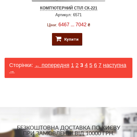
КОМП'ЮТЕРНИЙ СТІЛ СК-221
Артикул: 6571
6467 ... 7042
Ціни:
₴
Купити
Сторінки:
← попередня
1
2
3
4
5
6
7
наступна
→
БЕЗКОШТОВНА ДОСТАВКА ПО КИЄВУ
ПРИ ЗАМОВЛЕННІ ВІД 10000 ГРН.