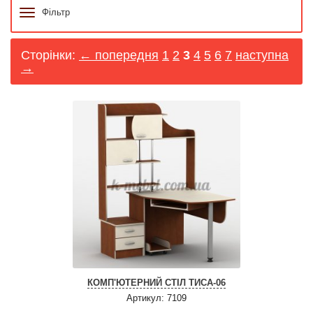
Фільтр
Сторінки:
← попередня
1
2
3
4
5
6
7
наступна
→
КОМП'ЮТЕРНИЙ СТІЛ ТИСА-06
Артикул: 7109