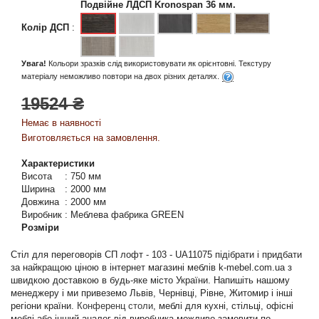
Подвійне ЛДСП Kronospan 36 мм.
Колір ДСП
:
Увага!
Кольори зразків слід використовувати як орієнтовні. Текстуру
матеріалу неможливо повтори на двох різних деталях.
19524 ₴
Немає в наявності
Виготовляється на замовлення.
Характеристики
Висота
:
750 мм
Ширина
:
2000 мм
Довжина
:
2000 мм
Виробник
:
Меблева фабрика GREEN
Розміри
Стіл для переговорів СП лофт - 103 - UA11075 підібрати і придбати
за найкращою ціною в інтернет магазині меблів k-mebel.com.ua з
швидкою доставкою в будь-яке місто України. Напишіть нашому
менеджеру і ми привеземо Львів, Чернівці, Рівне, Житомир і інші
регіони країни.
Конференц столи
, меблі для кухні, стільці, офісні
меблі або інший аналог від виробника можливо замовити по