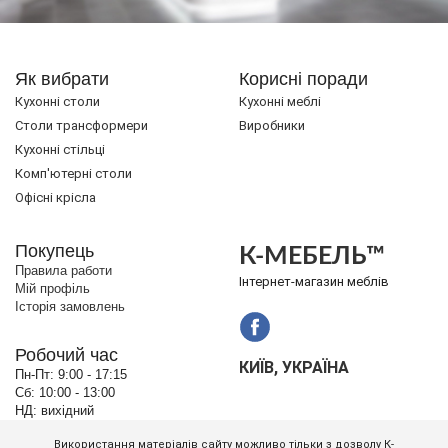
Як вибрати
Корисні поради
Кухонні столи
Кухонні меблі
Cтоли трансформери
Виробники
Кухонні стільці
Комп'ютерні столи
Офісні крісла
Покупець
К-МЕБЕЛЬ™
Правила работи
Інтернет-магазин меблів
Мій профіль
Історія замовлень
Робочий час
КИЇВ, УКРАЇНА
Пн-Пт:
9:00 - 17:15
Сб:
10:00 - 13:00
НД:
вихідний
Використання матеріалів сайту можливо тільки з дозволу К-