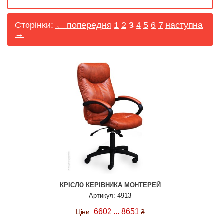
Сторінки:
← попередня
1
2
3
4
5
6
7
наступна
→
КРІСЛО КЕРІВНИКА МОНТЕРЕЙ
Артикул: 4913
6602 ... 8651
Ціни:
₴