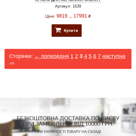
Артикул: 1639
9819 ... 17991
Ціни:
₴
Купити
Сторінки:
← попередня
1
2
3
4
5
6
7
наступна
→
БЕЗКОШТОВНА ДОСТАВКА ПО КИЄВУ
ПРИ ЗАМОВЛЕННІ ВІД 10000 ГРН.
ПРИ НАЯВНОСТІ ТОВАРУ НА СКЛАДІ