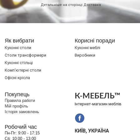
Детальніше на сторінці
Доставка
Як вибрати
Корисні поради
Кухонні столи
Кухонні меблі
Cтоли трансформери
Виробники
Кухонні стільці
Комп'ютерні столи
Офісні крісла
Покупець
К-МЕБЕЛЬ™
Правила работи
Інтернет-магазин меблів
Мій профіль
Історія замовлень
Робочий час
КИЇВ, УКРАЇНА
Пн-Пт:
9:00 - 17:15
Сб:
10:00 - 13:00