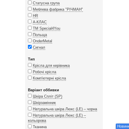
Статусна група
Меблева фабрика "РІЧМАН"
HR
А-КЛАС
ТМ Special4You
Польща
OnderMetal
Сигнал
Тип
Крісла для керівника
Робочі крісла
Комп'ютерні крісла
Варіант оббивки
Шкіра Спліт (SP)
Шкірзамінник
Натуральна шкіра Люкс (LE) – чорна
Натуральна шкіра Люкс (LE) –
кольорова
Новинк
Тканина