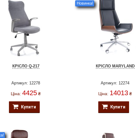
Новинка!
КРІСЛО Q-217
КРІСЛО MARYLAND
Артикул: 12278
Артикул: 12274
4425
14013
Ціна:
₴
Ціна:
₴
Купити
Купити
а!