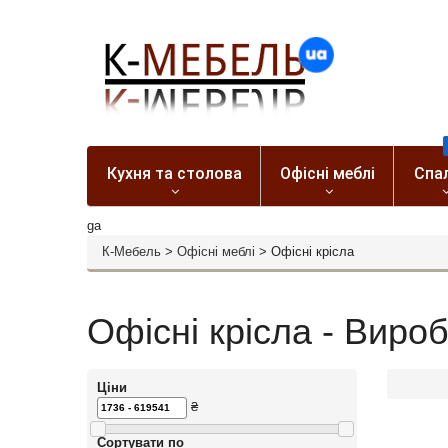
Кухня та столова
Офісні меблі
Спа
ga
К-Мебель
>
Офісні меблі
>
Офісні крісла
Офісні крісла - Виро
Ціни
₴
Сортувати по