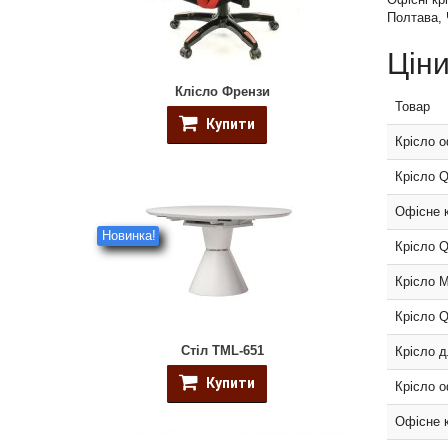
Полтава, 
Ціни
Клісло Френзи
Товар
Купити
Крісло о
Крісло Q
Офісне 
Новинка!
Крісло Q
Крісло M
Крісло Q
Стіл TML-651
Крісло д
Купити
Крісло о
Офісне 