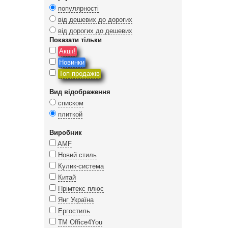
популярності
від дешевих до дорогих
від дорогих до дешевих
Показати тільки
Акції!
Новинки
Топ продажів
Вид відображення
списком
плиткой
Виробник
AMF
Новий стиль
Кулик-система
Китай
Прімтекс плюс
Янг Україна
Ергостиль
ТМ Office4You