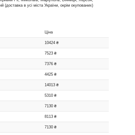
 (доставка в усі міста України, окрім окупованих)
Ціна
10424 ₴
7523 ₴
7376 ₴
4425 ₴
14013 ₴
5310 ₴
7130 ₴
8113 ₴
7130 ₴