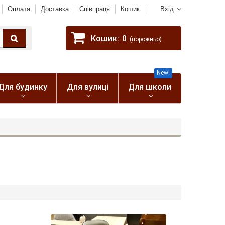
Оплата
Доставка
Співпраця
Кошик
Вхід
Кошик:
0
(порожньо)
New!
Для будинку
Для вулиці
Для школи