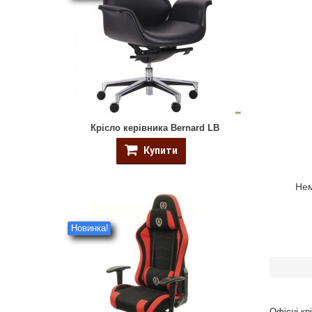
Крісло керівника Bernard LB
Купити
Нем
Новинка!
Офісні кр