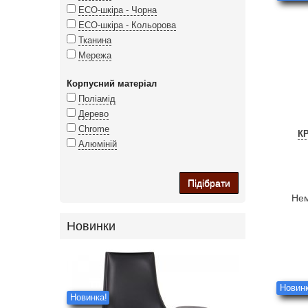
ECO-шкіра - Чорна
ECO-шкіра - Кольорова
Тканина
Мережа
Корпусний матеріал
Поліамід
Дерево
Chrome
К
Алюміній
Підібрати
Нем
Новинки
Новинк
Новинка!