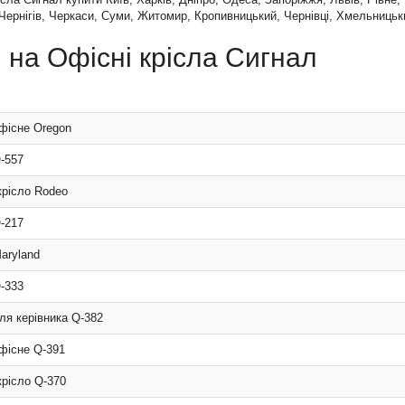
Чернігів, Черкаси, Суми, Житомир, Кропивницький, Чернівці, Хмельницький
 на Офісні крісла Сигнал
фісне Oregon
-557
крісло Rodeo
-217
aryland
-333
ля керівника Q-382
фісне Q-391
крісло Q-370