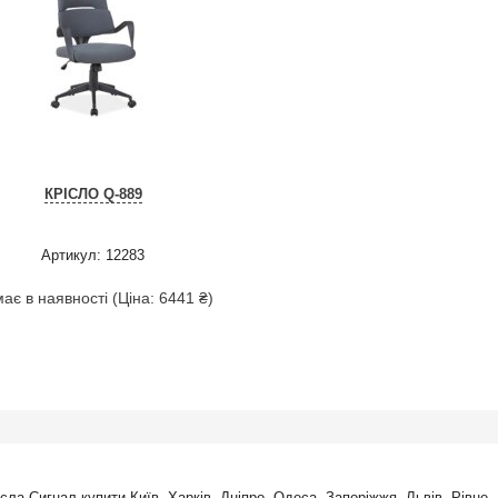
КРІСЛО Q-889
Артикул: 12283
ає в наявності (Ціна: 6441 ₴)
ісла Сигнал купити Київ, Харків, Дніпро, Одеса, Запоріжжя, Львів, Рівне,