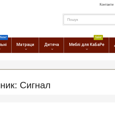
Контакти
New!
Sale!
льні
Матраци
Дитяча
Меблі для КаБаРе
бник: Сигнал