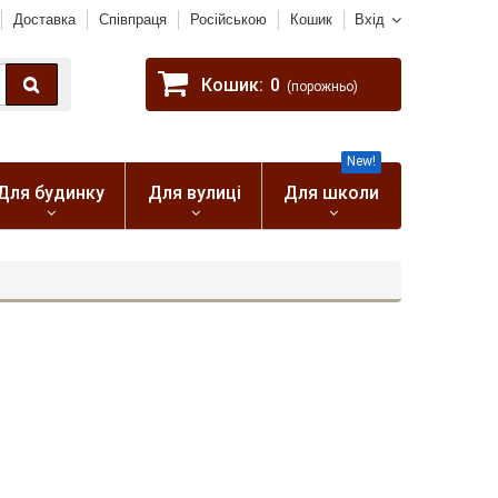
Доставка
Співпраця
Російською
Кошик
Вхід
Кошик:
0
(порожньо)
New!
Для будинку
Для вулиці
Для школи