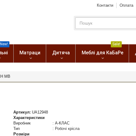
Контакти
Оплата
New!
Sale!
льні
Матраци
Дитяча
Меблі для КаБаРе
CH MB
Артикул:
UA12948
Характеристики
Виробник
:
А-КЛАС
Тип
:
Робочі крісла
Розміри