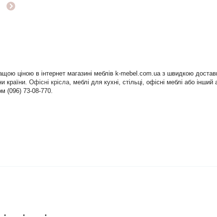
ращою ціною в інтернет магазині меблів k-mebel.com.ua з швидкою доста
ни країни.
Офісні крісла
, меблі для кухні, стільці, офісні меблі або інш
 (096) 73-08-770.