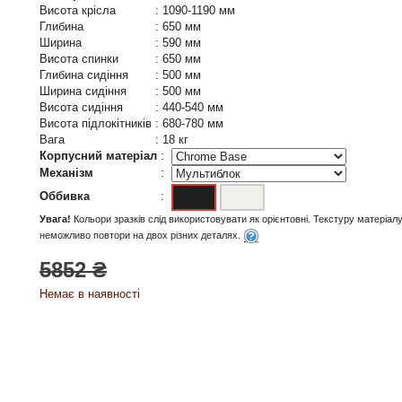
Висота крісла
:
1090-1190 мм
Глибина
:
650 мм
Ширина
:
590 мм
Висота спинки
:
650 мм
Глибина сидіння
:
500 мм
Ширина сидіння
:
500 мм
Висота сидіння
:
440-540 мм
Висота підлокітників
:
680-780 мм
Вага
:
18 кг
Корпусний матеріал
:
Механізм
:
Оббивка
:
Увага!
Кольори зразків слід використовувати як орієнтовні. Текстуру матеріал
неможливо повтори на двох різних деталях.
5852 ₴
Немає в наявності