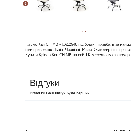
Крісло Кап CH MB - UA12948 підібрати і придбати за найк
і ми привеземо Львів, Чернівці, Рівне, Житомир і інші регіо
Купити Крісло Кап CH MB на сайті К-Мебель або за номером
Відгуки
Вітаємо! Ваш відгук буде перший!