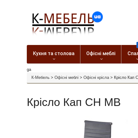
Кухня та столова
Офісні меблі
Спа
ga
К-Мебель
>
Офісні меблі
>
Офісні крісла
>
Крісло Кап 
Крісло Кап CH MB