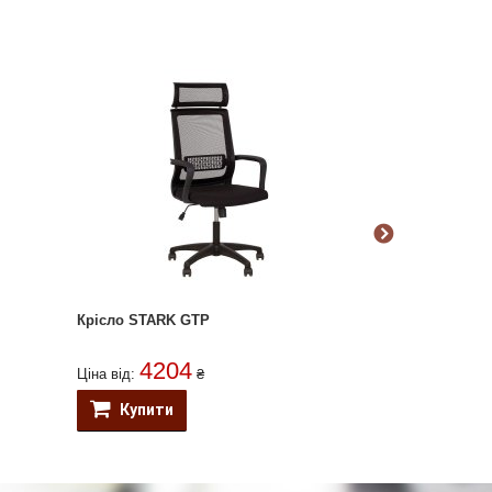
Крісло STARK GTP
Крісло STAND
4204
190
Ціна від:
₴
Ціна від:
Купити
Купити