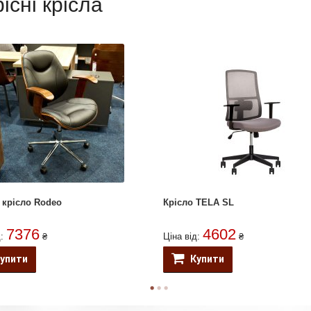
існі крісла
 крісло Rodeo
Крісло TELA SL
7376
4602
д:
₴
Ціна від:
₴
упити
Купити