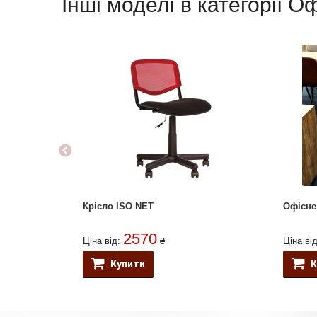
Інші моделі в категорії Оф
Крісло ISO NET
Офісне
2570
Ціна від:
₴
Ціна ві
Купити
К